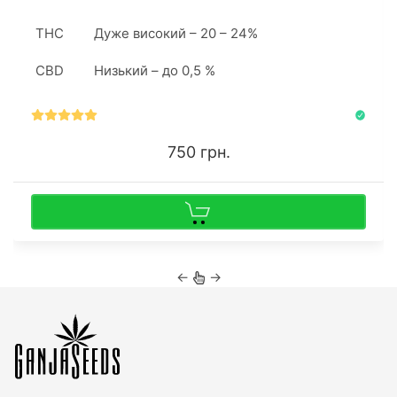
культивації в гідропонній установці. Сорт більш
врожайний в аутдорі.
THC
Дуже високий – 20 – 24%
CBD
Низький – до 0,5 %
750 грн.
←
→