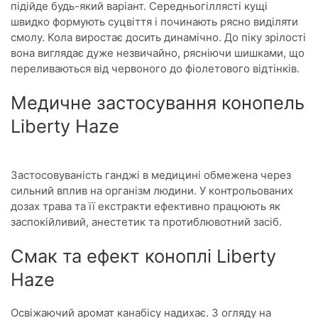
підійде будь-який варіант. Середньогіллясті кущі
швидко формують суцвіття і починають рясно виділяти
смолу. Кола виростає досить динамічно. До піку зрілості
вона виглядає дуже незвичайно, рясніючи шишками, що
переливаються від червоного до фіолетового відтінків.
Медичне застосування конопель
Liberty Haze
Застосовуваність ганджі в медицині обмежена через
сильний вплив на організм людини. У контрольованих
дозах трава та її екстракти ефективно працюють як
заспокійливий, анестетик та протиблювотний засіб.
Смак та ефект коноплі Liberty
Haze
Освіжаючий аромат канабісу надихає. З огляду на