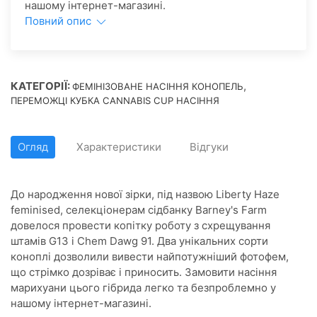
нашому інтернет-магазині.
Повний опис
КАТЕГОРІЇ:
,
ФЕМІНІЗОВАНЕ НАСІННЯ КОНОПЕЛЬ
ПЕРЕМОЖЦІ КУБКА CANNABIS CUP НАСІННЯ
Огляд
Характеристики
Відгуки
До народження нової зірки, під назвою Liberty Haze
feminised, селекціонерам сідбанку Barney's Farm
довелося провести копітку роботу з схрещування
штамів G13 і Chem Dawg 91. Два унікальних сорти
коноплі дозволили вивести найпотужніший фотофем,
що стрімко дозріває і приносить. Замовити насіння
марихуани цього гібрида легко та безпроблемно у
нашому інтернет-магазині.