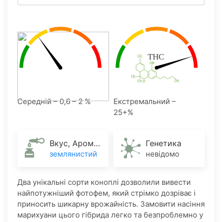
Середній – 0,6 – 2 %
Екстремальний –
25+%
Вкус, Аромат
Генетика
землянистий
невідомо
Два унікальні сорти коноплі дозволили вивести
найпотужніший фотофем, який стрімко дозріває і
приносить шикарну врожайність. Замовити насіння
марихуани цього гібрида легко та безпроблемно у