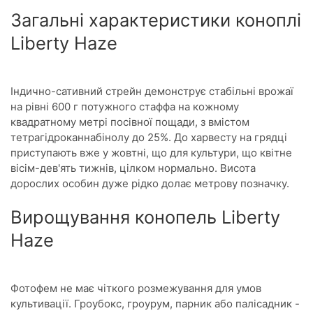
Загальні характеристики коноплі
Liberty Haze
Індично-сативний стрейн демонструє стабільні врожаї
на рівні 600 г потужного стаффа на кожному
квадратному метрі посівної пощади, з вмістом
тетрагідроканнабінолу до 25%. До харвесту на грядці
приступають вже у жовтні, що для культури, що квітне
вісім-дев'ять тижнів, цілком нормально. Висота
дорослих особин дуже рідко долає метрову позначку.
Вирощування конопель Liberty
Haze
Фотофем не має чіткого розмежування для умов
культивації. Гроубокс, гроурум, парник або палісадник -