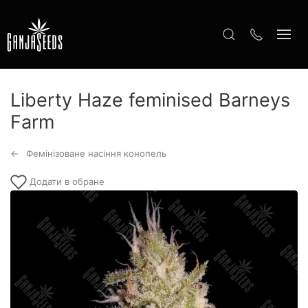
Liberty Haze feminised Barneys
Farm
Фемінізоване насіння конопель
Додати в обране