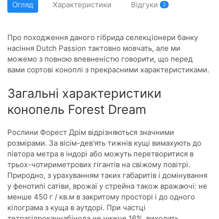
Огляд
Характеристики
Відгуки
2
Про походження даного гібрида селекціонери банку
насіння Dutch Passion тактовно мовчать, але ми
можемо з повною впевненістю говорити, що перед
вами сортові коноплі з прекрасними характеристиками.
Загальні характеристики
конопель Forest Dream
Рослини Форест Дрім відрізняються значними
розмірами. За вісім-дев'ять тижнів кущі вимахують до
півтора метра в індорі або можуть перетворитися в
трьох-чотириметрових гігантів на свіжому повітрі.
Природно, з урахуванням таких габаритів і домінування
у фенотипі сатіви, врожаї у стрейна також вражаючі: не
менше 450 г / кв.м в закритому просторі і до одного
кілограма з куща в аутдорі. При частці
тетрагідроканнабінола не нижче 16%, виходить