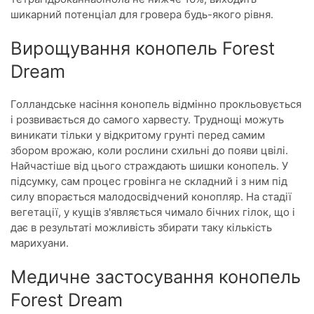
шикарний потенціал для гровера будь-якого рівня.
Вирощування конопель Forest
Dream
Голландське насіння конопель відмінно прокльовується
і розвивається до самого харвесту. Труднощі можуть
виникати тільки у відкритому грунті перед самим
збором врожаю, коли рослини схильні до появи цвілі.
Найчастіше від цього страждають шишки конопель. У
підсумку, сам процес гровінга не складний і з ним під
силу впорається малодосвідчений конопляр. На стадії
вегетації, у кущів з'являється чимало бічних гілок, що і
дає в результаті можливість збирати таку кількість
марихуани.
Медичне застосування конопель
Forest Dream