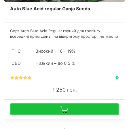
Auto Blue Acid regular Ganja Seeds
Сорт Auto Blue Acid Regular гарний для гровінгу
всередині приміщень і на відкритому просторі, не маючи
при цьому особливих вимог по вирощуванню, що
приваблює початківців гроверів. Досвідчені коноплярі
THC
Високий – 16 – 19%
вирішують купити насіння конопель, якщо хочуть
поекспериментувати з техніками.
CBD
Низький – до 0,5 %
1 250 грн.