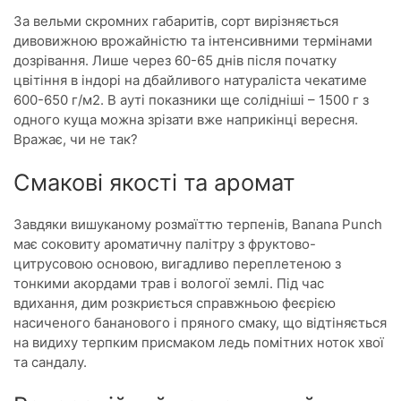
За вельми скромних габаритів, сорт вирізняється
дивовижною врожайністю та інтенсивними термінами
дозрівання. Лише через 60-65 днів після початку
цвітіння в індорі на дбайливого натураліста чекатиме
600-650 г/м2. В ауті показники ще солідніші – 1500 г з
одного куща можна зрізати вже наприкінці вересня.
Вражає, чи не так?
Смакові якості та аромат
Завдяки вишуканому розмаїттю терпенів, Banana Punch
має соковиту ароматичну палітру з фруктово-
цитрусовою основою, вигадливо переплетеною з
тонкими акордами трав і вологої землі. Під час
вдихання, дим розкриється справжньою феєрією
насиченого бананового і пряного смаку, що відтіняється
на видиху терпким присмаком ледь помітних ноток хвої
та сандалу.