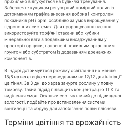
прихильно відгукується на будь-які тренування.
Забезпечте кущикам регулярний помірний полив із
дотриманням графіка внесення добрив і контролем
показників pH і ppm, особливо за умов вирощування у
гідропонних системах. Для пророщування насіння
використовуйте торф'яні стакани або кубики
мінеральної вати з подальшим висаджуванням у
просторі горщики, наповнені поживним органічним
ґрунтом або субстратом із додаванням дренажних
компонентів.
В індорі дотримуйтеся режиму освітлення не менше
18/6 на вегетацію з переведенням на 12/12 для ініціації
цвітіння. За 3 дні до харва занурте рослину у повну
темряву. Такий підхід підвищить концентрацію ТГК та
виділення смол. Оскільки сорт чутливий до підвищеної
вологості, подбайте про встановлення системи
вентиляції та обдуву для запобігання появи плісняви.
Терміни цвітіння та врожайність