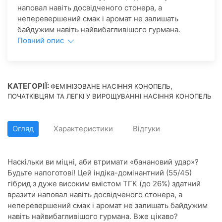
наповал навіть досвідченого стонера, а
неперевершений смак і аромат не залишать
байдужим навіть найвибагливішого гурмана.
Повний опис
КАТЕГОРІЇ:
,
ФЕМІНІЗОВАНЕ НАСІННЯ КОНОПЕЛЬ
ПОЧАТКІВЦЯМ ТА ЛЕГКІ У ВИРОЩУВАННІ НАСІННЯ КОНОПЕЛЬ
Огляд
Характеристики
Відгуки
Наскільки ви міцні, аби втримати «банановий удар»?
Будьте напоготові! Цей індіка-домінантний (55/45)
гібрид з дуже високим вмістом ТГК (до 26%) здатний
вразити наповал навіть досвідченого стонера, а
неперевершений смак і аромат не залишать байдужим
навіть найвибагливішого гурмана. Вже цікаво?