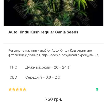
Auto Hindu Kush regular Ganja Seeds
Регулярне насіння канабісу Аuto Хинду Куш отримане
фахівцями сідбанка Ganja Seeds в результаті схрещування
Lowryder, Hindu Kush, Masterkush і Ruderalis.
Продуктивність одного квадратного метра складе 400-
THC
Дуже високий – 20 – 24%
600 грам ароматного продукту.
CBD
Середній – 0,6 – 2 %
750 грн.