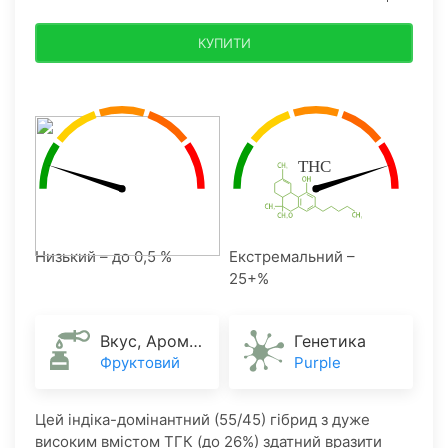
КУПИТИ
Низький – до 0,5 %
Екстремальний –
25+%
Вкус, Аромат
Генетика
Фруктовий
Purple
Цей індіка-домінантний (55/45) гібрид з дуже
високим вмістом ТГК (до 26%) здатний вразити