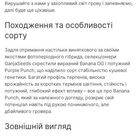
Вирушайте з нами у захопливий світ грову і запевняємо,
далі буде ще цікавіше.
Походження та особливості
сорту
Задля отримання настільки виняткового за своїми
якостями фотоперіодного гібрида, селекціонери
GanjaSeeds схрестили виразний Banana OG і потужний
Purple Punch, що наділило сорт стабільністю кушевої
генетики. Багатий профіль терпенів, висока
врожайність за коротких термінів цвітіння, стійкість і
потужний, глибокий ефект впливу – все це про Banana
Punch, який за належного догляду, розкриє свій
потенціал навіть під рукою починаючого, але
дбайливого гровера.
Зовнішній вигляд