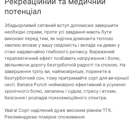
Рекреаційний та медичний
потенціал
Збадьорливий сатівний вступ допоможе завершити
необхідні справи, проте усі завдання мають бути
виконані перед тим, як індічна домінанта теплою
хвилею вповзе у вашу свідомість і вкладе на диван у
стані надзвичайно глибокого релаксу. Виражений
терапевтичний ефект позбавить напруження і болю,
звільняючи дорогу безтурботній радості та спокою. На
завершення тріпу ви, найімовірніше, поринете в
безтурботний сон, тому притримайте сорт для вечірньої
сесії. Banana Punch неймовірно ефективний в усуненні
хронічного болю, запалень і судом, стресу і втоми,
безсоння і розладів психоемоційного спектра.
Увага! Сорт наділений дуже високим рівнем ТГК.
Рекомендуємо помірне споживання.