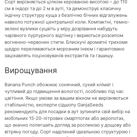
Сорт вирізняється цілком керованою висотою – до 110
см в індорі та до 2 м в ауті, та демонструє класичну
індічну структуру куща з безліччю бічних відгалужень
навколо потужної центральної коли. Компактні, темно-
зелені вузлики суцвіть у міру дозрівання набудуть
чарівного пурпурного відтінку і вкриються розсипом
вогненно-червоних стигм. Блискучі ароматні трихоми
щедро переливаються морозним інеєм і гарантовано
зацікавлять поціновувачів екстрактів та гашишу.
Вирощування
Banana Punch обожнює сонячний, сухий клімат і
чутливий до підвищення вологості, особливо під час
цвітіння. Якщо умови за вашим вікном не вирізняються
стабільністю, експерти сідшопу GanjaSeeds
рекомендують для посадки в аут зупинити свій вибір на
мобільних 15-20-літрових смартпотах або аеропотах,
що значно полегшить догляд за рослиною у дощову або
вітряну погоду. Сорт наділений ідеальною структурою і