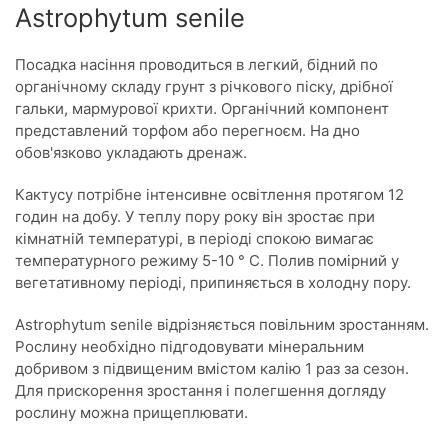
Astrophytum senile
Посадка насіння проводиться в легкий, бідний по
органічному складу грунт з річкового піску, дрібної
гальки, мармурової крихти. Органічний компонент
представлений торфом або перегноєм. На дно
обов'язково укладають дренаж.
Кактусу потрібне інтенсивне освітлення протягом 12
годин на добу. У теплу пору року він зростає при
кімнатній температурі, в періоді спокою вимагає
температурного режиму 5-10 ° С. Полив помірний у
вегетативному періоді, припиняється в холодну пору.
Astrophytum senile відрізняється повільним зростанням.
Рослину необхідно підгодовувати мінеральним
добривом з підвищеним вмістом калію 1 раз за сезон.
Для прискорення зростання і полегшення догляду
рослину можна прищеплювати.