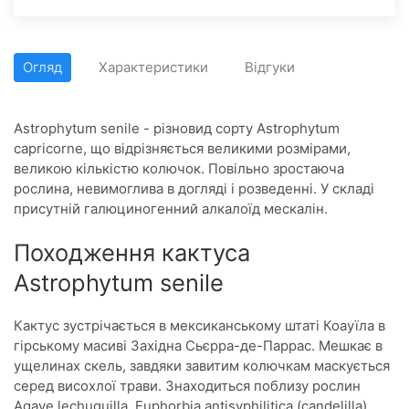
Огляд
Характеристики
Відгуки
Astrophytum senile - різновид сорту Astrophytum
capricorne, що відрізняється великими розмірами,
великою кількістю колючок. Повільно зростаюча
рослина, невимоглива в догляді і розведенні. У складі
присутній галюциногенний алкалоїд мескалін.
Походження кактуса
Astrophytum senile
Кактус зустрічається в мексиканському штаті Коауїла в
гірському масиві Західна Сьєрра-де-Паррас. Мешкає в
ущелинах скель, завдяки завитим колючкам маскується
серед висохлої трави. Знаходиться поблизу рослин
Agave lechuguilla, Euphorbia antisyphilitica (candelilla),