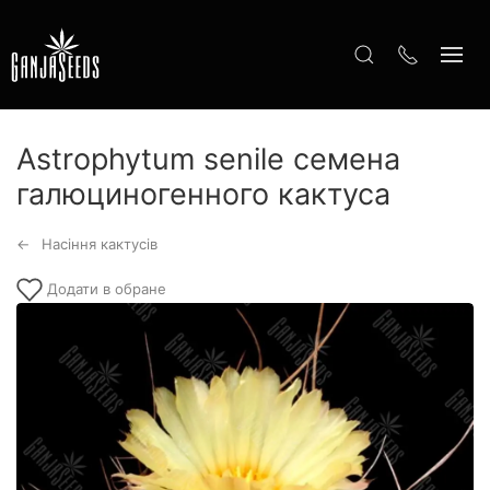
Astrophytum senile семена
галюциногенного кактуса
Насіння кактусів
Додати в обране