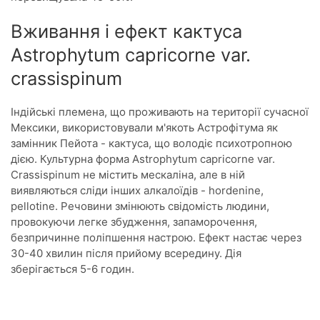
Вживання і ефект кактуса
Astrophytum capricorne var.
crassispinum
Індійські племена, що проживають на території сучасної
Мексики, використовували м'якоть Астрофітума як
замінник Пейота - кактуса, що володіє психотропною
дією. Культурна форма Astrophytum capricorne var.
Crassispinum не містить мескаліна, але в ній
виявляються сліди інших алкалоїдів - hordenine,
pellotine. Речовини змінюють свідомість людини,
провокуючи легке збудження, запаморочення,
безпричинне поліпшення настрою. Ефект настає через
30-40 хвилин після прийому всередину. Дія
зберігається 5-6 годин.