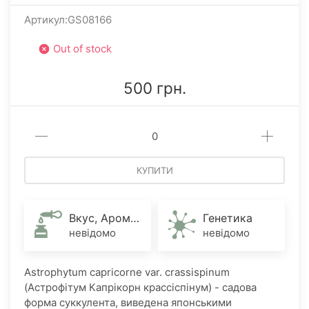
Артикул:GS08166
Out of stock
500 грн.
КУПИТИ
Вкус, Аромат
Генетика
невідомо
невідомо
Astrophytum capricorne var. crassispinum
(Астрофітум Капрікорн крассіспінум) - садова
форма суккулента, виведена японськими