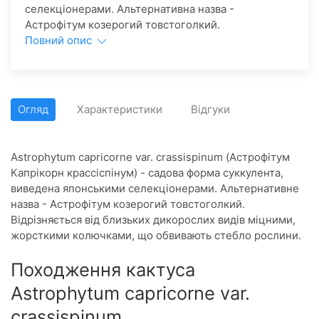
селекціонерами. Альтернативна назва -
Астрофітум козерогий товстоголкий.
Повний опис
Огляд
Характеристики
Відгуки
Astrophytum capricorne var. crassispinum (Астрофітум
Капрікорн крассіспінум) - садова форма суккулента,
виведена японськими селекціонерами. Альтернативне
назва - Астрофітум козерогий товстоголкий.
Відрізняється від близьких дикорослих видів міцними,
жорсткими колючками, що обвивають стебло рослини.
Походження кактуса
Astrophytum capricorne var.
crassispinum