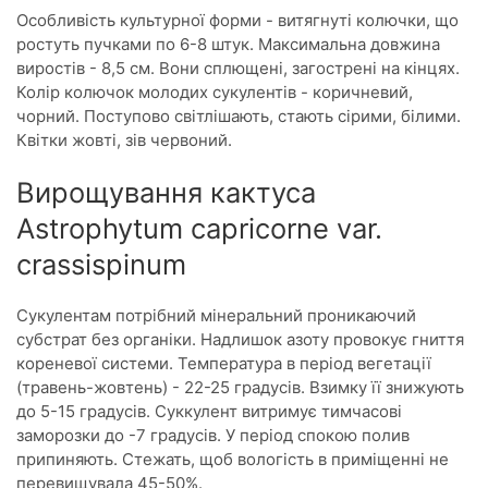
Особливість культурної форми - витягнуті колючки, що
ростуть пучками по 6-8 штук. Максимальна довжина
виростів - 8,5 см. Вони сплющені, загострені на кінцях.
Колір колючок молодих сукулентів - коричневий,
чорний. Поступово світлішають, стають сірими, білими.
Квітки жовті, зів червоний.
Вирощування кактуса
Astrophytum capricorne var.
crassispinum
Сукулентам потрібний мінеральний проникаючий
субстрат без органіки. Надлишок азоту провокує гниття
кореневої системи. Температура в період вегетації
(травень-жовтень) - 22-25 градусів. Взимку її знижують
до 5-15 градусів. Суккулент витримує тимчасові
заморозки до -7 градусів. У період спокою полив
припиняють. Стежать, щоб вологість в приміщенні не
перевищувала 45-50%.