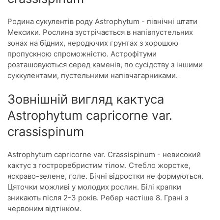
Родина сукулентів роду Astrophytum - північні штати
Мексики. Рослина зустрічається в напівпустельних
зонах на бідних, неродючих грунтах з хорошою
пропускною спроможністю. Астрофітуми
розташовуються серед каменів, по сусідству з іншими
суккулентами, пустельними напівчагарниками.
Зовнішній вигляд кактуса
Astrophytum capricorne var.
crassispinum
Astrophytum capricorne var. Crassispinum - невисокий
кактус з гостроребристим тілом. Стебло жорстке,
яскраво-зелене, голе. Бічні відростки не формуються.
Цяточки можливі у молодих рослин. Білі крапки
зникають після 2-3 років. Ребер частіше 8. Грані з
червоним відтінком.