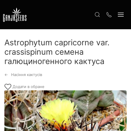
Astrophytum capricorne var.
crassispinum семена
галюциногенного кактуса
Насіння кактусів
Додати в обране