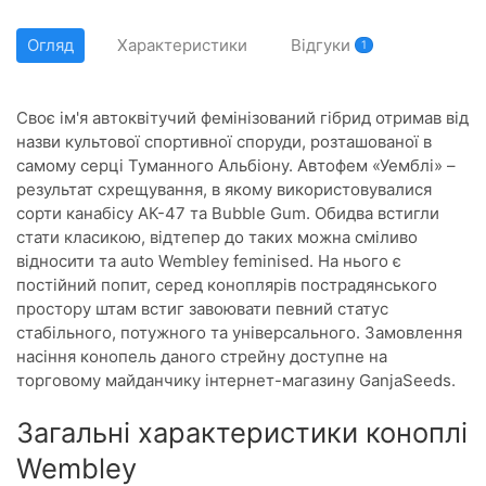
Огляд
Характеристики
Відгуки
1
Своє ім'я автоквітучий фемінізований гібрид отримав від
назви культової спортивної споруди, розташованої в
самому серці Туманного Альбіону. Автофем «Уемблі» –
результат схрещування, в якому використовувалися
сорти канабісу АК-47 та Bubble Gum. Обидва встигли
стати класикою, відтепер до таких можна сміливо
відносити та auto Wembley feminised. На нього є
постійний попит, серед коноплярів пострадянського
простору штам встиг завоювати певний статус
стабільного, потужного та універсального. Замовлення
насіння конопель даного стрейну доступне на
торговому майданчику інтернет-магазину GanjaSeeds.
Загальні характеристики коноплі
Wembley