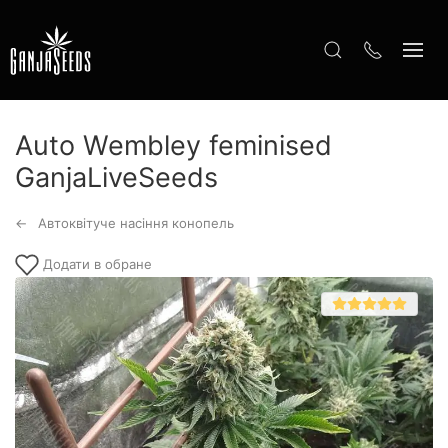
Auto Wembley feminised
GanjaLiveSeeds
Автоквітуче насіння конопель
Додати в обране