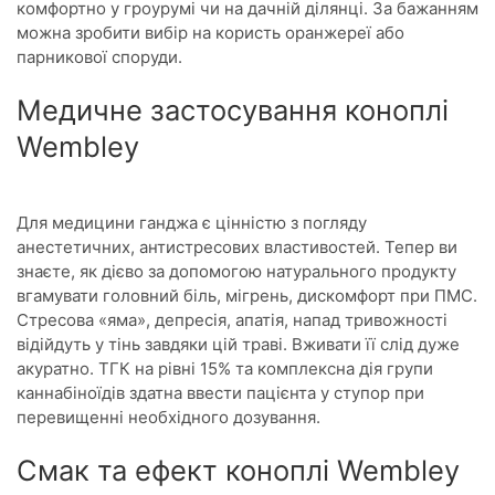
комфортно у гроурумі чи на дачній ділянці. За бажанням
можна зробити вибір на користь оранжереї або
парникової споруди.
Медичне застосування коноплі
Wembley
Для медицини ганджа є цінністю з погляду
анестетичних, антистресових властивостей. Тепер ви
знаєте, як дієво за допомогою натурального продукту
вгамувати головний біль, мігрень, дискомфорт при ПМС.
Стресова «яма», депресія, апатія, напад тривожності
відійдуть у тінь завдяки цій траві. Вживати її слід дуже
акуратно. ТГК на рівні 15% та комплексна дія групи
каннабіноїдів здатна ввести пацієнта у ступор при
перевищенні необхідного дозування.
Смак та ефект коноплі Wembley