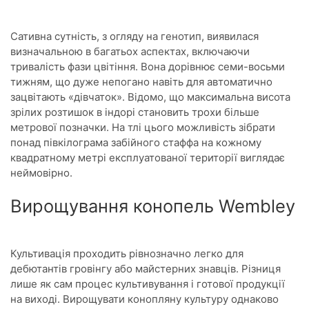
Сативна сутність, з огляду на генотип, виявилася
визначальною в багатьох аспектах, включаючи
тривалість фази цвітіння. Вона дорівнює семи-восьми
тижням, що дуже непогано навіть для автоматично
зацвітають «дівчаток». Відомо, що максимальна висота
зрілих розтишок в індорі становить трохи більше
метрової позначки. На тлі цього можливість зібрати
понад півкілограма забійного стаффа на кожному
квадратному метрі експлуатованої території виглядає
неймовірно.
Вирощування конопель Wembley
Культивація проходить рівнозначно легко для
дебютантів гровінгу або майстерних знавців. Різниця
лише як сам процес культивування і готової продукції
на виході. Вирощувати конопляну культуру однаково