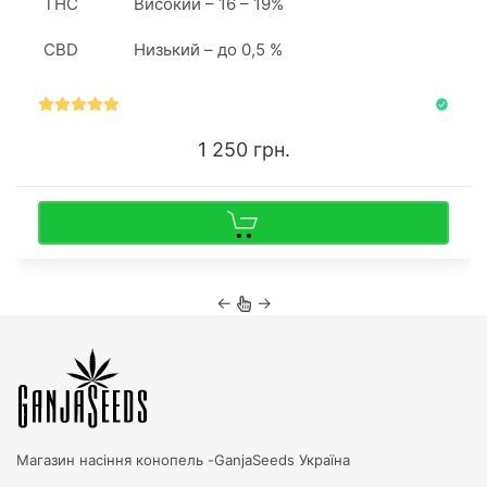
THC
Високий – 16 – 19%
вирішують купити насіння конопель, якщо хочуть
поекспериментувати з техніками.
CBD
Низький – до 0,5 %
1 250 грн.
←
→
Магазин насіння конопель -
GanjaSeeds Україна