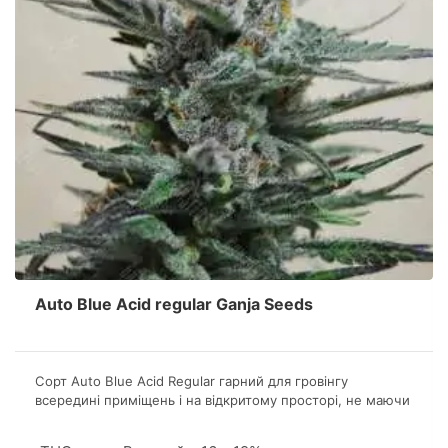
Auto Blue Acid regular Ganja Seeds
Сорт Auto Blue Acid Regular гарний для гровінгу
всередині приміщень і на відкритому просторі, не маючи
при цьому особливих вимог по вирощуванню, що
приваблює початківців гроверів. Досвідчені коноплярі