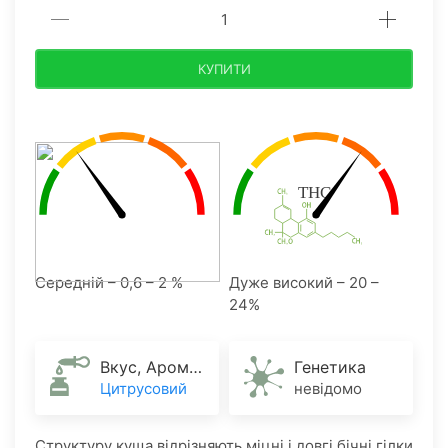
КУПИТИ
Середній – 0,6 – 2 %
Дуже високий – 20 –
24%
Вкус, Аромат
Генетика
Цитрусовий
невідомо
Структуру куща відрізняють міцні і довгі бічні гілки