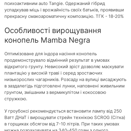
психоактивним auto Tangie. Одержаний гібрид
успадкував міць і врожайність своїх батьків, проявивши
прекрасну смакоароматичну композицію. ТГК - 18-20%
Особливості вирощування
конопель Mamba Negra
Оптимізоване для індора насіння конопель
продемонструвало відмінний результат в умовах
відкритого грунту. Невисокий зріст дозволяє маскувати
плантацію у високій траві і серед зростаючих
низькорослих чагарників. Розсаду на вулиці висаджують
в заздалегідь підготовлені лунки, наповнені живильним
грунтом, змішаним з вермикулітом і кокосовою
стружкою.
У гроубоксі рекомендується встановити лампу від 250
Ватт ДНаТ і вирощувати стрейн технікою SCROG (Сітка)
в горщиках обсягом від 7-10 літрів. При таких умовах
можна розраховувати на 340-450 грам з одного