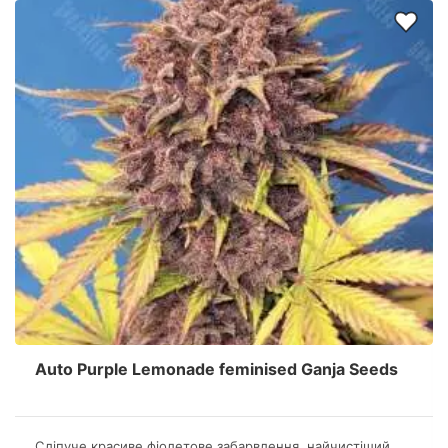
Auto Purple Lemonade feminised Ganja Seeds
Сліпуче красиве фіолетове забарвлення, найчистіший