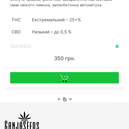
смак свіжого лимона, залізобетонна автоквітуча
генетика та космічний рівень ТГК роблять його бажаною
здобиччю.
THC
Екстремальний – 25+%
CBD
Низький – до 0,5 %
350 грн.
←
→