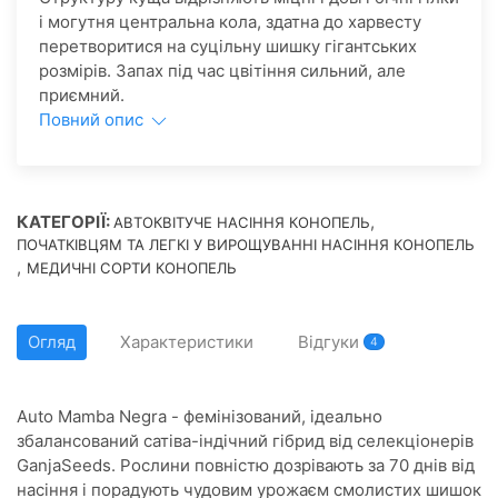
і могутня центральна кола, здатна до харвесту
перетворитися на суцільну шишку гігантських
розмірів. Запах під час цвітіння сильний, але
приємний.
Повний опис
КАТЕГОРІЇ:
,
АВТОКВІТУЧЕ НАСІННЯ КОНОПЕЛЬ
ПОЧАТКІВЦЯМ ТА ЛЕГКІ У ВИРОЩУВАННІ НАСІННЯ КОНОПЕЛЬ
,
МЕДИЧНІ СОРТИ КОНОПЕЛЬ
Огляд
Характеристики
Відгуки
4
Auto Mamba Negra - фемінізований, ідеально
збалансований сатіва-індічний гібрид від селекціонерів
GanjaSeeds. Рослини повністю дозрівають за 70 днів від
насіння і порадують чудовим урожаєм смолистих шишок