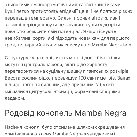
з високими смакоароматичними характеристиками.
Кущі легко протистоять епідемії цвілі і не бояться різких
перепадів температур. Сильні пориви вітру, зливи і
затяжні періоди посухи не завадять кущику дозріти і
повністю розкрити свій потенціал. Якщо і існують
невибагливі сорти, які підходять новачкам для першого
гров, то перший в їхньому списку auto Mamba Negra fem.
Структуру куща відрізняють міцні і довгі бічні гілки і
могутня центральна кола, здатна до харвесту
перетворитися на суцільну шишку гігантських розмірів.
Висота рослин рідко перевищує 100 сантиметрів. Запах
під час цвітіння сильний, але приємний. У букеті
змішалися цитрусові інтонації, обрамлені спеціями і
ладаном.
Родовід конопель Mamba Negra
Насіння коноплі було отримане шляхом схрещування
оригінального клону Mamba Negra з загадковим і