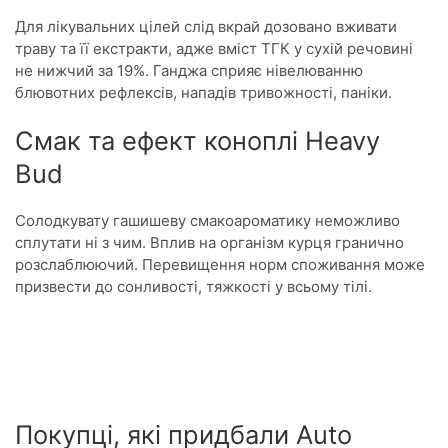
Для лікувальних цілей слід вкрай дозовано вживати
траву та її екстракти, адже вміст ТГК у сухій речовині
не нижчий за 19%. Ганджа сприяє нівелюванню
блювотних рефлексів, нападів тривожності, паніки.
Смак та ефект коноплі Heavy
Bud
Солодкувату гашишеву смакоароматику неможливо
сплутати ні з чим. Вплив на організм курця гранично
розслаблюючий. Перевищення норм споживання може
призвести до сонливості, тяжкості у всьому тілі.
Покупці, які придбали Auto