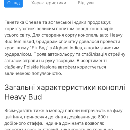
Огляд
Характеристики
Відгуки
Генетика Cheese та афганської індики продовжує
користуватися великим попитом серед коноплярів
усього світу. Для створення сорту конопель auto Heavy
Bud feminised, бридерам спочатку довелося провести
крос штаму "Біг Бад" з Afghani Indica, а потім з чистим
рудералісом. Прояв автокольору та стабілізація стрейну
загалом зіграли на руку творцям. В асортименті
сідбанку Polskie Nasiona автофем користується
величезною популярністю.
Загальні характеристики коноплі
Heavy Bud
Вісім-дев'ять тижнів молоді пагони витрачають на фазу
цвітіння, приносячи до кінця дозрівання до 600 г
добірного стаффа. Індична домінанта дозволяє
скоротити весь життєвий цикл зросту до гранично