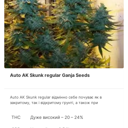
Auto AK Skunk regular Ganja Seeds
Auto AK Skunk regular відмінно себе почуває як в
закритому, так і відкритому грунті, а також при
культивації в гідропонній установці. Сорт більш
врожайний в аутдорі.
THC
Дуже високий – 20 – 24%