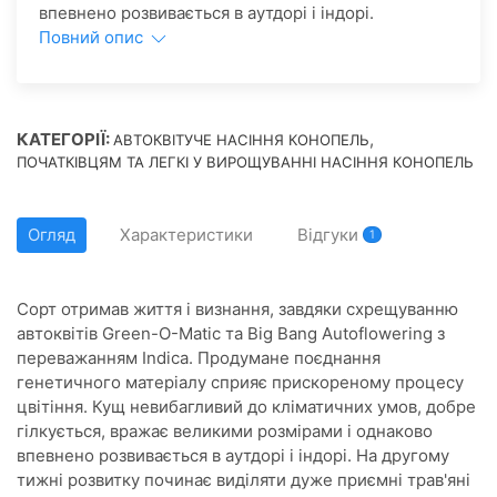
впевнено розвивається в аутдорі і індорі.
Повний опис
КАТЕГОРІЇ:
,
АВТОКВІТУЧЕ НАСІННЯ КОНОПЕЛЬ
ПОЧАТКІВЦЯМ ТА ЛЕГКІ У ВИРОЩУВАННІ НАСІННЯ КОНОПЕЛЬ
Огляд
Характеристики
Відгуки
1
Сорт отримав життя і визнання, завдяки схрещуванню
автоквітів Green-O-Matic та Big Bang Autoflowering з
переважанням Indica. Продумане поєднання
генетичного матеріалу сприяє прискореному процесу
цвітіння. Кущ невибагливий до кліматичних умов, добре
гілкується, вражає великими розмірами і однаково
впевнено розвивається в аутдорі і індорі. На другому
тижні розвитку починає виділяти дуже приємні трав'яні