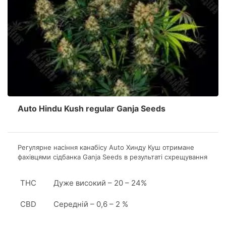
Auto Hindu Kush regular Ganja Seeds
Регулярне насіння канабісу Аuto Хинду Куш отримане
фахівцями сідбанка Ganja Seeds в результаті схрещування
Lowryder, Hindu Kush, Masterkush і Ruderalis.
Продуктивність одного квадратного метра складе 400-
THC
Дуже високий – 20 – 24%
600 грам ароматного продукту.
CBD
Середній – 0,6 – 2 %