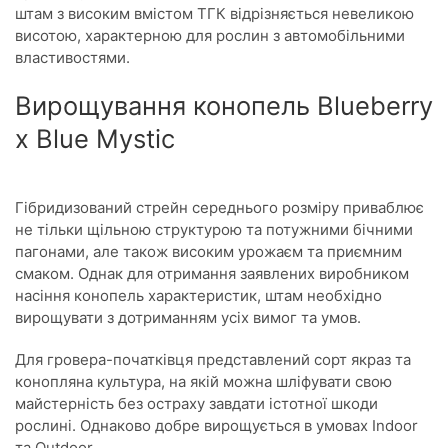
штам з високим вмістом ТГК відрізняється невеликою
висотою, характерною для рослин з автомобільними
властивостями.
Вирощування конопель Blueberry
x Blue Mystic
Гібридизований стрейн середнього розміру приваблює
не тільки щільною структурою та потужними бічними
пагонами, але також високим урожаєм та приємним
смаком. Однак для отримання заявлених виробником
насіння конопель характеристик, штам необхідно
вирощувати з дотриманням усіх вимог та умов.
Для гровера-початківця представлений сорт якраз та
конопляна культура, на якій можна шліфувати свою
майстерність без остраху завдати істотної шкоди
рослині. Однаково добре вирощується в умовах Indoor
та Outdoor.