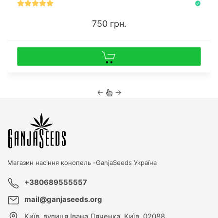
750 грн.
←
→
Магазин насіння конопель -
GanjaSeeds Україна
+380689555557
mail@ganjaseeds.org
Київ
,
вулиця Івана Дяченка, Київ, 02088