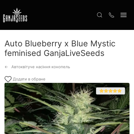
Auto Blueberry x Blue Mystic
feminised GanjaLiveSeeds
Автоквітуче насіння конопель
Додати в обране