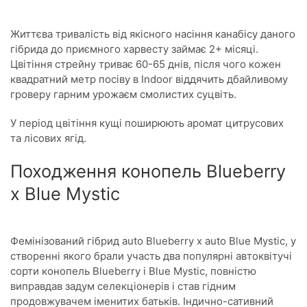
Життєва тривалість від якісного насіння канабісу даного
гібрида до приємного харвесту займає 2+ місяці.
Цвітіння стрейну триває 60-65 днів, після чого кожен
квадратний метр посіву в Indoor віддячить дбайливому
гроверу гарним урожаєм смолистих суцвіть.
У період цвітіння кущі поширюють аромат цитрусових
та лісових ягід.
Походження конопель Blueberry
x Blue Mystic
Фемінізований гібрид auto Blueberry x auto Blue Mystic, у
створенні якого брали участь два популярні автоквітучі
сорти конопель Blueberry і Blue Mystic, повністю
виправдав задум селекціонерів і став гідним
продовжувачем іменитих батьків. Індично-сативний