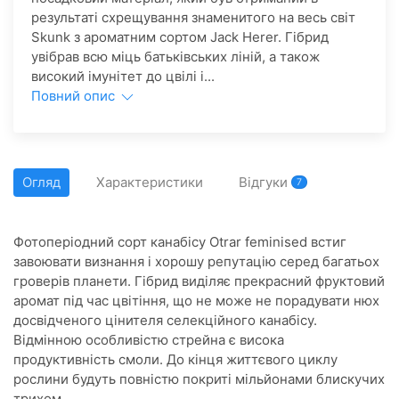
результаті схрещування знаменитого на весь світ
Skunk з ароматним сортом Jack Herer. Гібрид
увібрав всю міць батьківських ліній, а також
високий імунітет до цвілі і...
Повний опис
Огляд
Характеристики
Відгуки
7
Фотоперіодний сорт канабісу Otrar feminised встиг
завоювати визнання і хорошу репутацію серед багатьох
гроверів планети. Гібрид виділяє прекрасний фруктовий
аромат під час цвітіння, що не може не порадувати нюх
досвідченого цінителя селекційного канабісу.
Відмінною особливістю стрейна є висока
продуктивність смоли. До кінця життєвого циклу
рослини будуть повністю покриті мільйонами блискучих
трихом.