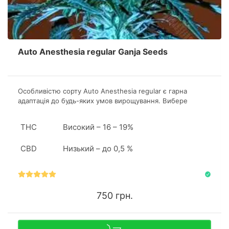
Auto Anesthesia regular Ganja Seeds
Особливістю сорту Аuto Anesthesia regular є гарна
адаптація до будь-яких умов вирощування. Вибере
гровер індор або аутдор - його персональне рішення.
Головне, що результат буде розкішним в обох випадках.
THC
Високий – 16 – 19%
CBD
Низький – до 0,5 %
750 грн.