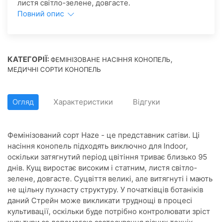
листя світло-зелене, довгасте.
Повний опис
КАТЕГОРІЇ:
,
ФЕМІНІЗОВАНЕ НАСІННЯ КОНОПЕЛЬ
МЕДИЧНІ СОРТИ КОНОПЕЛЬ
Огляд
Характеристики
Відгуки
Фемінізований сорт Haze - це представник сатіви. Ці
насіння конопель підходять виключно для Indoor,
оскільки затягнутий період цвітіння триває близько 95
днів. Кущ виростає високим і статним, листя світло-
зелене, довгасте. Суцвіття великі, але витягнуті і мають
не щільну пухнасту структуру. У початківців ботаніків
даний Стрейн може викликати труднощі в процесі
культивації, оскільки буде потрібно контролювати зріст