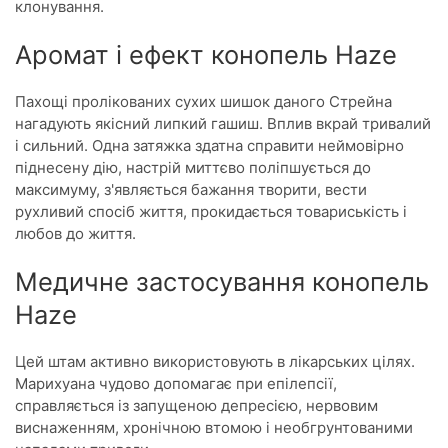
клонування.
Аромат і ефект конопель Haze
Пахощі пролікованих сухих шишок даного Стрейна
нагадують якісний липкий гашиш. Вплив вкрай тривалий
і сильний. Одна затяжка здатна справити неймовірно
піднесену дію, настрій миттєво поліпшується до
максимуму, з'являється бажання творити, вести
рухливий спосіб життя, прокидається товариськість і
любов до життя.
Медичне застосування конопель
Haze
Цей штам активно використовують в лікарських цілях.
Марихуана чудово допомагає при епілепсії,
справляється із запущеною депресією, нервовим
виснаженням, хронічною втомою і необгрунтованими