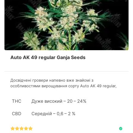
Auto AK 49 regular Ganja Seeds
Досвідчені гровери напевно вже знайомі з
особливостями вирощування сорту Аuto AK 49 regular,
також штам підходить для першого грову новачків.
THC
Дуже високий – 20 – 24%
CBD
Середній – 0,6 – 2 %