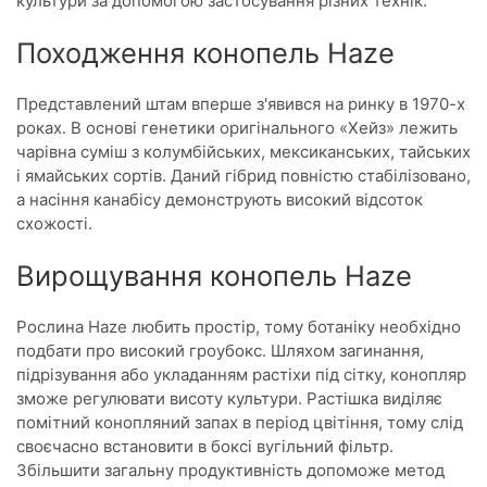
культури за допомогою застосування різних технік.
Походження конопель Haze
Представлений штам вперше з'явився на ринку в 1970-х
роках. В основі генетики оригінального «Хейз» лежить
чарівна суміш з колумбійських, мексиканських, тайських
і ямайських сортів. Даний гібрид повністю стабілізовано,
а насіння канабісу демонструють високий відсоток
схожості.
Вирощування конопель Haze
Рослина Haze любить простір, тому ботаніку необхідно
подбати про високий гроубокс. Шляхом загинання,
підрізування або укладанням растіхи під сітку, конопляр
зможе регулювати висоту культури. Растішка виділяє
помітний конопляний запах в період цвітіння, тому слід
своєчасно встановити в боксі вугільний фільтр.
Збільшити загальну продуктивність допоможе метод