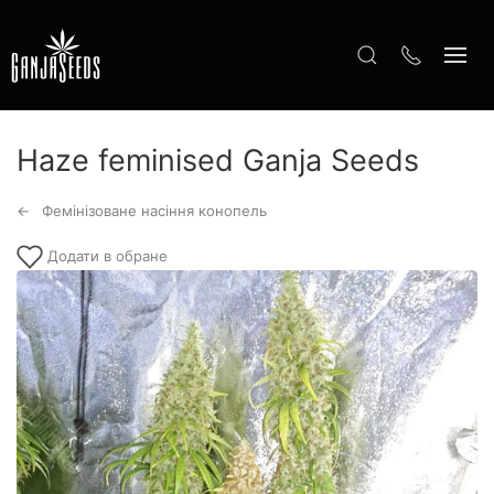
Haze feminised Ganja Seeds
Фемінізоване насіння конопель
Додати в обране