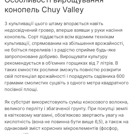
конопель Chuy Valley
З культивації цього штаму впорається навіть
недосвідчений гровер, вперше взявши у руки насіння
конопель. Сорт піддається всім відомим технікам
культивації, спрямованим на збільшення врожайності,
не боїться переливів і з радістю сприйме будь-яке
запропоноване добриво. Вирощувати культуру
рекомендується в об'ємних горщиках від 7 літрів. В
таких ємностях рослини зможуть повністю розкрити
свій потенціал врожайності і порадують садівника 600
грамами смолистих суцвіть з одного метра квадратного
посівної площі.
Як субстрат використовують суміш кокосового волокна,
великого перліту і збагаченої грунту. При покупці землі
в квітковому магазині, обов'язково звертають увагу на
кислотність (вона не повинна бути вище 6,5), а також на
однаковий зміст корисних мікроелементів (фосфор,