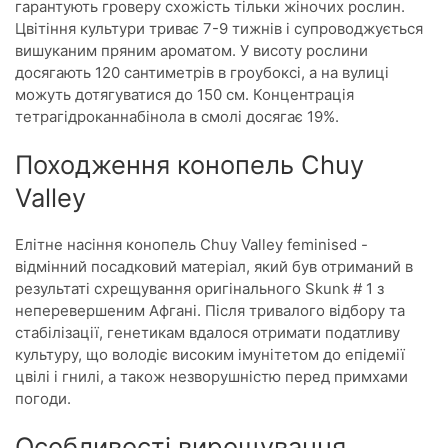
гарантують гроверу схожість тільки жіночих рослин.
Цвітіння культури триває 7-9 тижнів і супроводжується
вишуканим пряним ароматом. У висоту рослини
досягають 120 сантиметрів в гроубоксі, а на вулиці
можуть дотягуватися до 150 см. Концентрація
тетрагідроканнабінола в смолі досягає 19%.
Походження конопель Chuy
Valley
Елітне насіння конопель Chuy Valley feminised -
відмінний посадковий матеріал, який був отриманий в
результаті схрещування оригінального Skunk # 1 з
неперевершеним Афгані. Після тривалого відбору та
стабілізації, генетикам вдалося отримати податливу
культуру, що володіє високим імунітетом до епідемії
цвілі і гнилі, а також незворушністю перед примхами
погоди.
Особливості вирощування