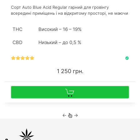
Сорт Auto Blue Acid Regular гарний для гровінгу
всередині приміщень і на відкритому просторі, не маючи
при цьому особливих вимог по вирощуванню, що
приваблює початківців гроверів. Досвідчені коноплярі
THC
Високий – 16 – 19%
вирішують купити насіння конопель, якщо хочуть
поекспериментувати з техніками.
CBD
Низький – до 0,5 %
1 250 грн.
←
→