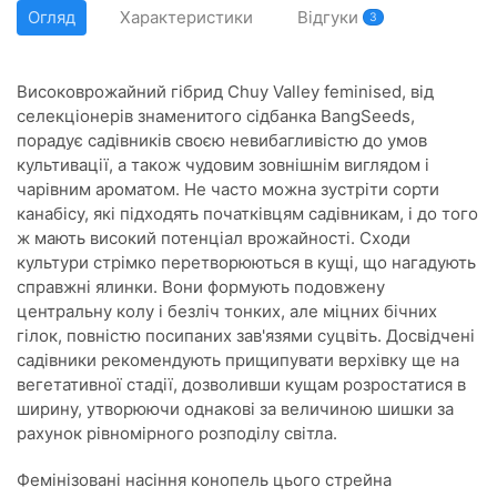
Огляд
Характеристики
Відгуки
3
Високоврожайний гібрид Chuy Valley feminised, від
селекціонерів знаменитого сідбанка BangSeeds,
порадує садівників своєю невибагливістю до умов
культивації, а також чудовим зовнішнім виглядом і
чарівним ароматом. Не часто можна зустріти сорти
канабісу, які підходять початківцям садівникам, і до того
ж мають високий потенціал врожайності. Сходи
культури стрімко перетворюються в кущі, що нагадують
справжні ялинки. Вони формують подовжену
центральну колу і безліч тонких, але міцних бічних
гілок, повністю посипаних зав'язями суцвіть. Досвідчені
садівники рекомендують прищипувати верхівку ще на
вегетативної стадії, дозволивши кущам розростатися в
ширину, утворюючи однакові за величиною шишки за
рахунок рівномірного розподілу світла.
Фемінізовані насіння конопель цього стрейна