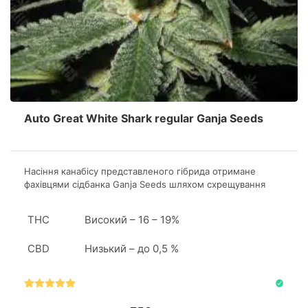
Auto Great White Shark regular Ganja Seeds
Насіння канабісу представленого гібрида отримане
фахівцями сідбанка Ganja Seeds шляхом схрещування
Lowryder, Great White Shark і Ruderalis. Стрейн підходить
початківцям ботанікам для дебютного грову.
THC
Високий – 16 – 19%
CBD
Низький – до 0,5 %