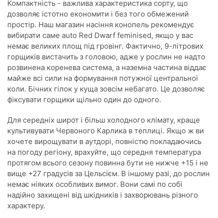
Компактність - важлива характеристика сорту, що
дозволяє істотно економити і без того обмежений
простір. Наш магазин насіння конопель рекомендує
вибирати саме auto Red Dwarf feminised, якщо у вас
немає великих площ під гровінг. Фактично, 9-літрових
горщиків вистачить з головою, адже у рослин не надто
розвинена коренева система, а наземна частина віддає
майже всі сили на формування потужної центральної
коли. Бічних гілок у куща зовсім небагато. Це дозволяє
фіксувати горщики щільно один до одного.
Для середніх широт і більш холодного клімату, краще
культивувати Червоного Карлика в теплиці. Якщо ж ви
хочете вирощувати в аутдорі, повністю покладаючись
на погоду регіону, врахуйте, що середня температура
протягом всього сезону повинна бути не нижче +15 і не
вище +27 градусів за Цельсієм. В іншому разі, до рослин
немає ніяких особливих вимог. Вони самі по собі
надійно захищені від шкідників і захворювань різного
характеру.