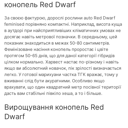
конопель Red Dwarf
За своєю фактурою, дорослі рослини auto Red Dwarf
feminised порівняно компактні. Наприклад, висота куща
в аутдорі при найсприятливіших кліматичних умовах не
досягає навіть метрової позначки. В середньому, цей
показник знаходиться в межах 50-80 сантиметрів.
Фемінізоване насіння конопель проростає і цвіте
протягом 50-65 днів, що для даної категорії гібридів
цілком нормально. Харвест настає по-різному і навіть
якщо ви абсолютний новачок, пік зрілості визначається
легко. У готової марихуани частка ТГК вражає, тому у
вживанні слід бути акуратними. Особливо якщо
врахувати, що один квадратний метр посівної території
дасть вам стабільні півкіло хеша, а то і більше.
Вирощування конопель Red
Dwarf