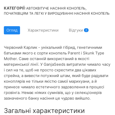
КАТЕГОРІЇ:
,
АВТОКВІТУЧЕ НАСІННЯ КОНОПЕЛЬ
ПОЧАТКІВЦЯМ ТА ЛЕГКІ У ВИРОЩУВАННІ НАСІННЯ КОНОПЕЛЬ
Огляд
Характеристики
Відгуки
2
Червоний Карлик - унікальний гібрид, генетичними
батьками якого є сорти конопель Parent і Skunk Type
Mother. Саме останній використаний в якості
материнської лінії. У GanjaSeeds витратили чимало часу
і сил на те, щоб не просто схрестити два цікавих
стрейна, а вивести потужний штам, який буде радувати
коноплярів не тільки якістю самої марихуани, а й
принесе чимало естетичного задоволення в процесі
гровінга. Немає ніяких сумнівів, що у селекціонерів
зазначеного банку насіння це чудово вийшло.
Загальні характеристики