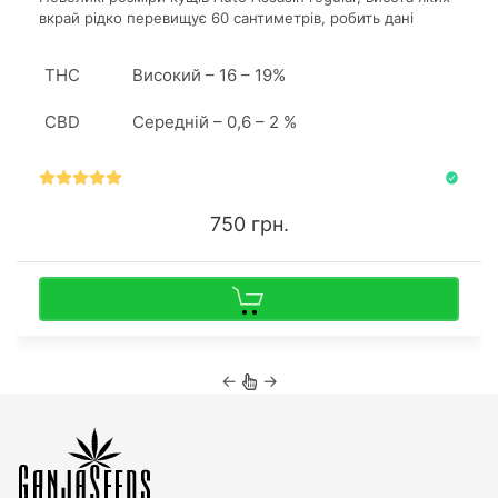
вкрай рідко перевищує 60 сантиметрів, робить дані
рослини дуже популярними саме в індорі.
THC
Високий – 16 – 19%
CBD
Середній – 0,6 – 2 %
750 грн.
←
→