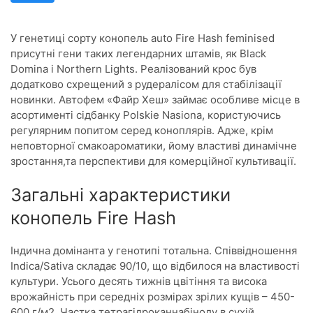
У генетиці сорту конопель auto Fire Hash feminised
присутні гени таких легендарних штамів, як Black
Domina і Northern Lights. Реалізований крос був
додатково схрещений з рудералісом для стабілізації
новинки. Автофем «Файр Хеш» займає особливе місце в
асортименті сідбанку Polskie Nasiona, користуючись
регулярним попитом серед коноплярів. Адже, крім
неповторної смакоароматики, йому властиві динамічне
зростання,та перспективи для комерційної культивації.
Загальні характеристики
конопель Fire Hash
Індична домінанта у генотипі тотальна. Співвідношення
Indica/Sativa складає 90/10, що відбилося на властивості
культури. Усього десять тижнів цвітіння та висока
врожайність при середніх розмірах зрілих кущів – 450-
600 г/м2. Частка тетрагідроканнабінолу в сухій