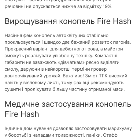
речовині не опускається нижче за відмітку 19%.
Вирощування конопель Fire Hash
Насіння фем конопель автоквітучих стабільно
прокльовується і швидко дає бажаний розвиток пагонів.
Прекрасний варіант для дебютного грова, а майстри
зможуть реалізувати улюблену техніку. Компактні
габарити не заважають «дівчаткам» рясно виділяти
смолу, даруючи в найкоротші терміни гровер
довгоочікуваний урожай. Важливо! Зміст ТГК високий
навіть у віяловому листі, тому фахівці рекомендують
сушити і пролікувати більшу частину отриманої маси.
Медичне застосування конопель
Fire Hash
Індичне домінування дозволяє застосовувати марихуану
у боротьбі з нападами тривожності, паніки. Стафф