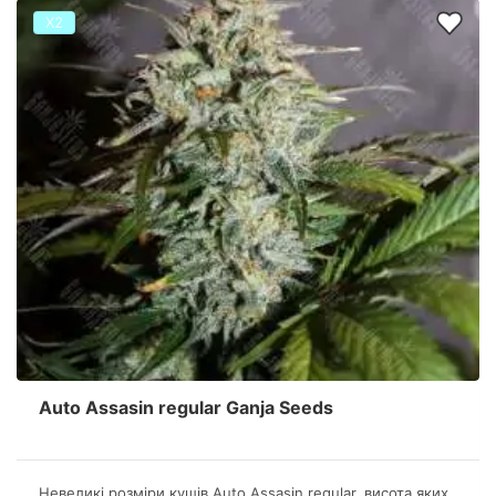
Х2
Auto Assasin regular Ganja Seeds
Невеликі розміри кущів Аuto Assasin regular, висота яких