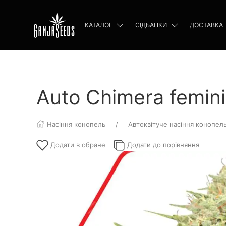
КАТАЛОГ
СІДБАНКИ
ДОСТАВКА 
Auto Chimera femi
Насіння конопель
Автоквітуче насіння конопел
Додати в обране
Додати до порівняння