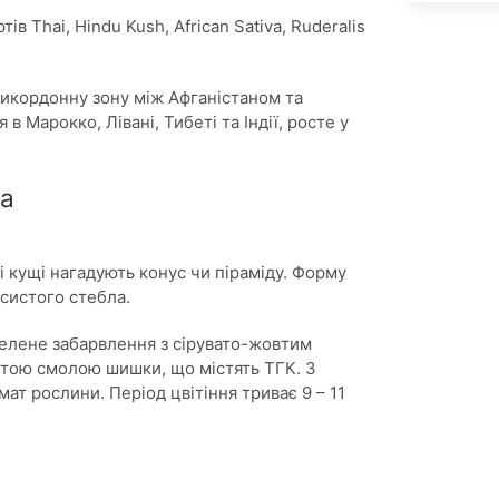
 Thai, Hindu Kush, African Sativa, Ruderalis
икордонну зону між Афганістаном та
в Марокко, Лівані, Тибеті та Індії, росте у
ra
і кущі нагадують конус чи піраміду. Форму
ясистого стебла.
зелене забарвлення з сірувато-жовтим
устою смолою шишки, що містять ТГК. З
т рослини. Період цвітіння триває 9 – 11