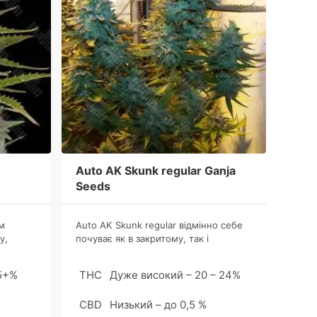
Auto AK Skunk regular Ganja
Auto
Seeds
See
м
Auto AK Skunk regular відмінно себе
Досві
у,
почуває як в закритому, так і
Ganja
та
відкритому грунті, а також при
насін
культивації в гідропонній установці.
Аuto 
5+%
THC
Дуже високий – 20 – 24%
THC
Сорт більш врожайний в аутдорі.
схрещ
з Rud
CBD
Низький – до 0,5 %
CBD
бажан