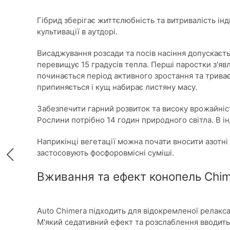
Гібрид зберігає життєлюбність та витривалість інд
культивації в аутдорі.
Висаджування розсади та посів насіння допускаєть
перевищує 15 градусів тепла. Перші паростки з'явля
починається період активного зростання та триває
припиняється і кущ набирає листяну масу.
Забезпечити гарний розвиток та високу врожайніс
Рослини потрібно 14 годин природного світла. В і
Наприкінці вегетації можна почати вносити азотні 
застосовують фосфоровмісні суміші.
Вживання та ефект конопель Chi
Auto Chimera підходить для відокремленої релакса
М'який седативний ефект та розслаблення вводить 