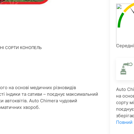
Середній
НІ СОРТИ КОНОПЕЛЬ
ного на основі медичних різновидів
Auto Ch
сті індики та сативи – поєднує максимальний
на осно
и автоквітів. Auto Chimera чудовий
сорту мі
соматичних хвороб.
поєднує
зберіга
Повний