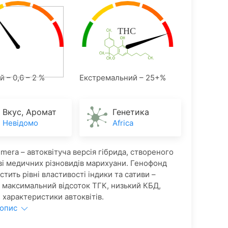
 – 0,6 – 2 %
Екстремальний – 25+%
Вкус, Аромат
Генетика
Невідомо
Africa
imera – автоквітуча версія гібрида, створеного
ві медичних різновидів марихуани. Генофонд
стить рівні властивості індики та сативи –
 максимальний відсоток ТГК, низький КБД,
є характеристики автоквітів.
 опис