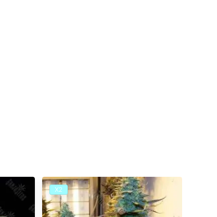
Х2
Х2