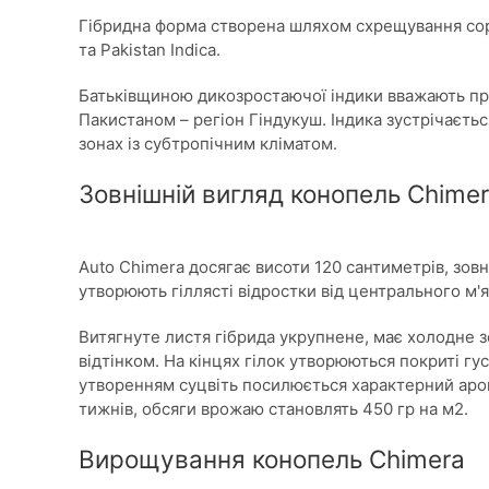
Гібридна форма створена шляхом схрещування сортів
та Pakistan Indica.
Батьківщиною дикозростаючої індики вважають пр
Пакистаном – регіон Гіндукуш. Індика зустрічається 
зонах із субтропічним кліматом.
Зовнішній вигляд конопель Chime
Auto Chimera досягає висоти 120 сантиметрів, зовн
утворюють гіллясті відростки від центрального м'
Витягнуте листя гібрида укрупнене, має холодне 
відтінком. На кінцях гілок утворюються покриті г
утворенням суцвіть посилюється характерний арома
тижнів, обсяги врожаю становлять 450 гр на м2.
Вирощування конопель Chimera