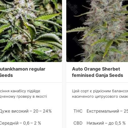
Tutankhamon regular
Auto Orange Sherbet
 Seeds
feminised Ganja Seeds
сіння канабісу підійде
Цей сорт є рідкісним балансо
дченому гроверу в якості
насиченого цитрусового смак
 посадкового матеріалу.
високого вироблення смоли 
овинен бути регулярним (у
швидкого життєвого циклу.
Дуже високий – 20 – 24%
THC
Екстремальний – 2
сихання грунту). Починати
ати автоквіт рекомендується
Середній – 0,6 – 2 %
CBD
Низький – до 0,5 %
вітіння (на 40 день від