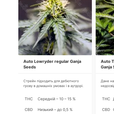
Auto Lowryder regular Ganja
Auto 
Seeds
Ganja
Стрейн підходить для дебютного
Дане на
грову в домашніх умовах і в аутдорі.
недосві
Висота індіко-сатівних кущів не
першого
перевищує 55-60 сантиметрів.
Полив п
THC
Середній – 10 – 15 %
THC
Рослини не вибагливі, чудово
міру ви
сприймають будь-який тип ґрунту з
удобрюв
CBD
Низький – до 0,5 %
CBD
рівнем рН не вище 6,5.
в фазу ц