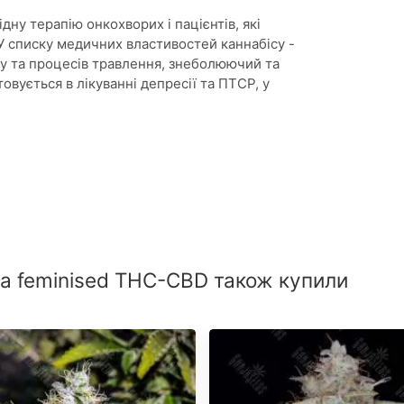
ну терапію онкохворих і пацієнтів, які
 У списку медичних властивостей каннабісу -
ту та процесів травлення, знеболюючий та
вується в лікуванні депресії та ПТСР, у
ra feminised THC-CBD також купили