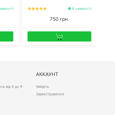
фільт
аявності
В наявності
750 грн.
АККАУНТ
ль від А до Я
Увійдіть
Зареєструватися