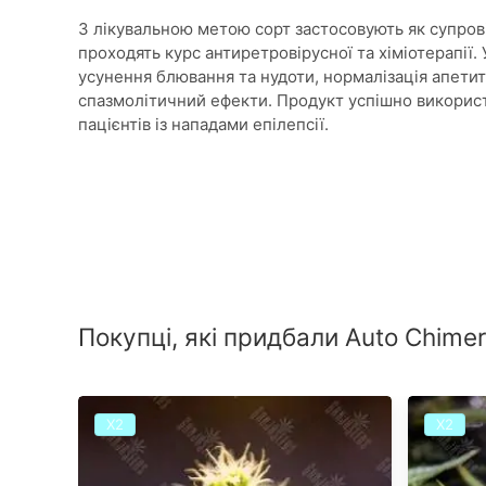
З лікувальною метою сорт застосовують як супровід
проходять курс антиретровірусної та хіміотерапії.
усунення блювання та нудоти, нормалізація апети
спазмолітичний ефекти. Продукт успішно використо
пацієнтів із нападами епілепсії.
Покупці, які придбали Auto Chime
Х2
Х2