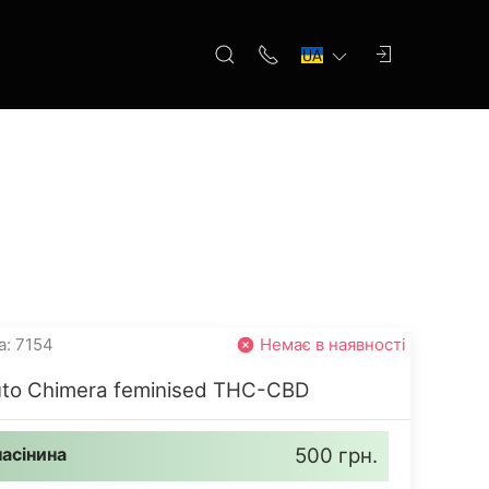
а: 7154
Немає в наявності
uto Chimera feminised THC-CBD
насінина
500 грн.