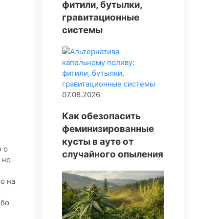
фитили, бутылки,
гравитационные
системы
07.08.2026
Как обезопасить
феминизированные
кусты в ауте от
 о
случайного опыления
 но
о на
ибо