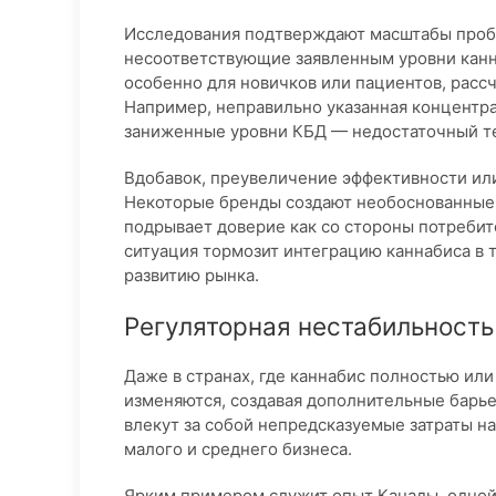
Исследования подтверждают масштабы проб
несоответствующие заявленным уровни канн
особенно для новичков или пациентов, расс
Например, неправильно указанная концентра
заниженные уровни КБД — недостаточный т
Вдобавок, преувеличение эффективности или
Некоторые бренды создают необоснованные 
подрывает доверие как со стороны потребит
ситуация тормозит интеграцию каннабиса в
развитию рынка.
Регуляторная нестабильность
Даже в странах, где каннабис полностью или
изменяются, создавая дополнительные барь
влекут за собой непредсказуемые затраты н
малого и среднего бизнеса.
Ярким примером служит опыт Канады, одной