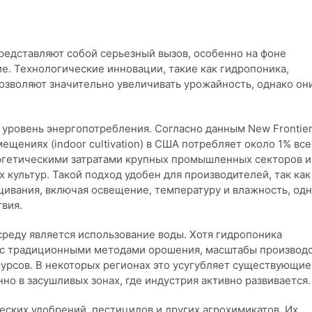
редставляют собой серьезный вызов, особенно на фоне
е. Технологические инновации, такие как гидропоника,
озволяют значительно увеличивать урожайность, однако он
 уровень энергопотребления. Согласно данным New Frontie
ещениях (indoor cultivation) в США потребляет около 1% вс
ергетическими затратами крупных промышленных секторов и
 культур. Такой подход удобен для производителей, так как
ивания, включая освещение, температуру и влажность, од
вия.
реду является использование воды. Хотя гидропоника
 с традиционными методами орошения, масштабы производ
урсов. В некоторых регионах это усугубляет существующие
но в засушливых зонах, где индустрия активно развивается.
еских удобрений, пестицидов и других агрохимикатов. Их