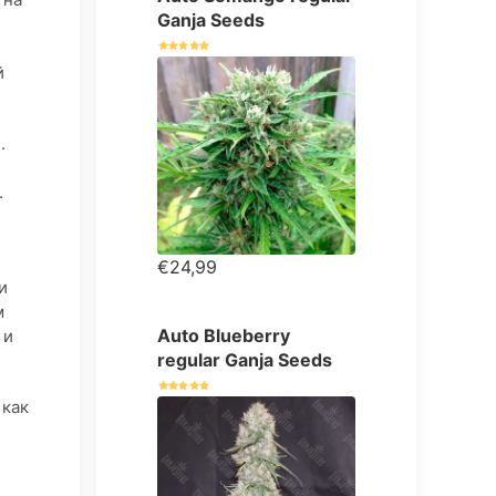
Ganja Seeds
й
.
.
€24,99
и
м
Auto Blueberry
 и
regular Ganja Seeds
 как