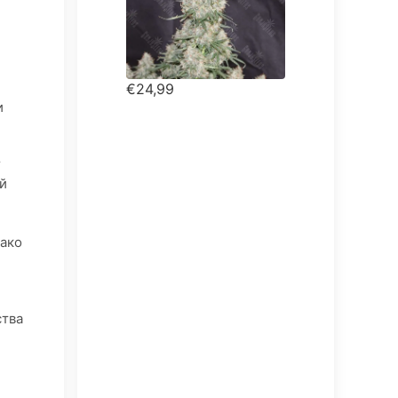
€24,99
и
r
ей
нако
ства