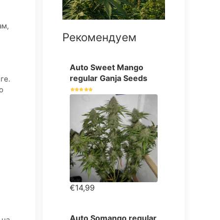
ам,
Рекомендуем
Auto Sweet Mango
regular Ganja Seeds
ге.
о
€14,99
Auto Somango regular
 на