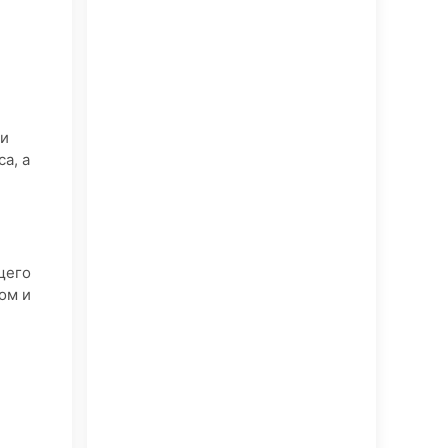
 и
а, а
щего
ом и