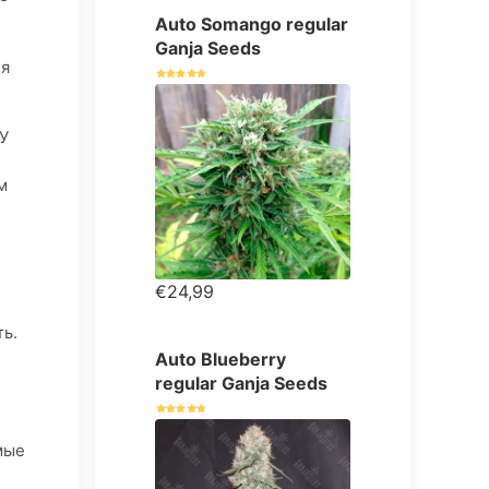
Auto Somango regular
Ganja Seeds
ия
У
м
€24,99
ть.
Auto Blueberry
regular Ganja Seeds
мые