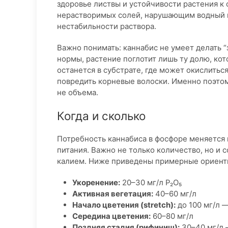
здоровье листвы и устойчивости растения к 
нерастворимых солей, нарушающим водный и
нестабильности раствора.
Важно понимать: каннабис не умеет делать “
нормы, растение поглотит лишь ту долю, ко
останется в субстрате, где может окислитьс
повредить корневые волоски. Именно поэтом
не объема.
Когда и сколько
Потребность каннабиса в фосфоре меняется 
питания. Важно не только количество, но и
калием. Ниже приведены примерные ориенти
Укоренение:
20–30 мг/л P₂O₅
Активная вегетация:
40–60 мг/л
Начало цветения (stretch):
до 100 мг/л 
Середина цветения:
60–80 мг/л
Поздняя стадия (рифиниш):
30–40 мг/л 