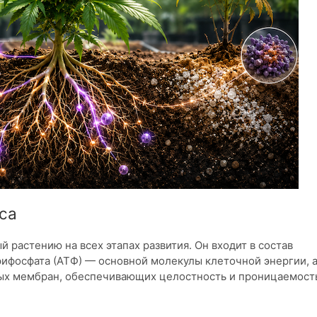
са
 растению на всех этапах развития. Он входит в состав
рифосфата (АТФ) — основной молекулы клеточной энергии, 
ых мембран, обеспечивающих целостность и проницаемост