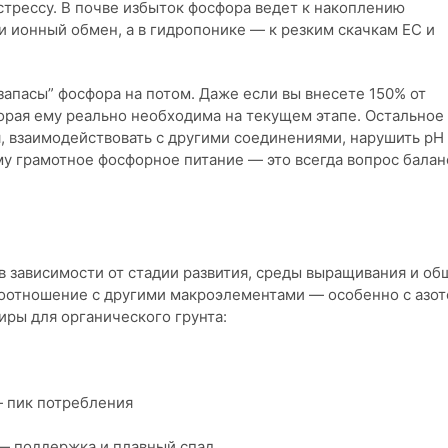
стрессу. В почве избыток фосфора ведет к накоплению
 ионный обмен, а в гидропонике — к резким скачкам EC и
запасы” фосфора на потом. Даже если вы внесете 150% от
торая ему реально необходима на текущем этапе. Остальное
я, взаимодействовать с другими соединениями, нарушить pH
у грамотное фосфорное питание — это всегда вопрос баланс
в зависимости от стадии развития, среды выращивания и об
 соотношение с другими макроэлементами — особенно с азот
ры для органического грунта:
— пик потребления
— поддержка и плавный спад