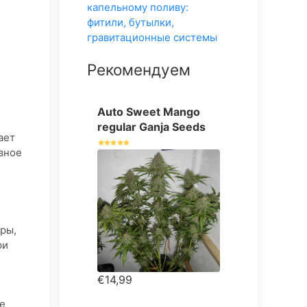
Рекомендуем
Auto Sweet Mango
regular Ganja Seeds
ает
ивное
ры,
ри
€14,99
е