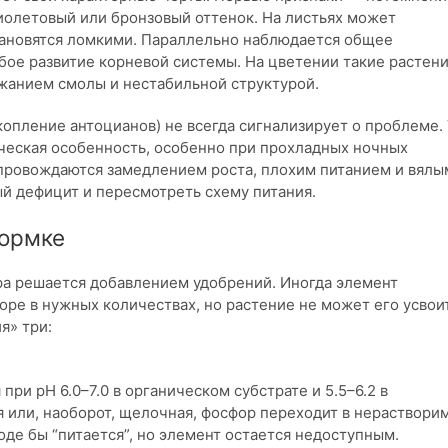
иолетовый или бронзовый оттенок. На листьях может
 становятся ломкими. Параллельно наблюдается общее
бое развитие корневой системы. На цветении такие растен
анием смолы и нестабильной структурой.
опление антоцианов) не всегда сигнализирует о проблеме. 
ческая особенность, особенно при прохладных ночных
опровождаются замедлением роста, плохим питанием и вялы
й дефицит и пересмотреть схему питания.
кормке
ра решается добавлением удобрений. Иногда элемент
оре в нужных количествах, но растение не может его усвои
я» три:
ри pH 6.0–7.0 в органическом субстрате и 5.5–6.2 в
я или, наоборот, щелочная, фосфор переходит в нераствори
оде бы “питается”, но элемент остается недоступным.