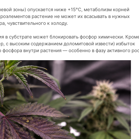
невой зоны) опускается ниже +15°C, метаболизм корней
кроэлементов растение не может их всасывать в нужных
а, чувствительного к холоду.
я в субстрате может блокировать фосфор химически. Кром
мер, с высоким содержанием доломитовой извести) избыток
фосфора внутри растения — особенно в фазу активного рос