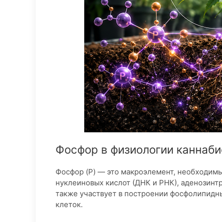
Фосфор в физиологии каннаби
Фосфор (P) — это макроэлемент, необходимый
нуклеиновых кислот (ДНК и РНК), аденозинт
также участвует в построении фосфолипидн
клеток.