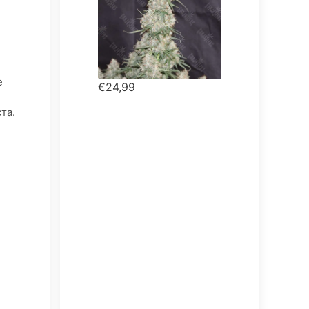
е
€24,99
та.