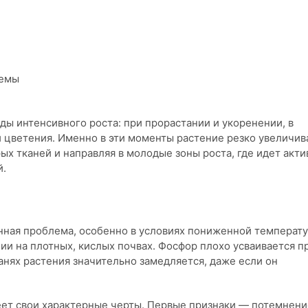
темы
ды интенсивного роста: при прорастании и укоренении, в
и цветения. Именно в эти моменты растение резко увеличив
ых тканей и направляя в молодые зоны роста, где идет акт
й.
ная проблема, особенно в условиях пониженной температу
и на плотных, кислых почвах. Фосфор плохо усваивается п
канях растения значительно замедляется, даже если он
еет свои характерные черты. Первые признаки — потемнени