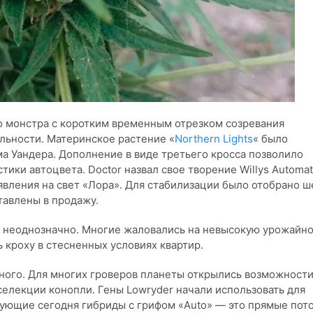
о монстра с коротким временным отрезком созревания
льности. Материнское растение «
Northern Lights
« было
а Уандера. Дополнение в виде третьего кросса позволило
ики автоцвета. Doctor назвал свое творение Willys Automat
явления на свет «Лора». Для стабилизации было отобрано ш
тавлены в продажу.
и неоднозначно. Многие жаловались на невысокую урожайно
ь кроху в стесненных условиях квартир.
ного. Для многих гроверов планеты открылись возможност
елекции конопли. Гены Lowryder начали использовать для
вующие сегодня гибриды с грифом «Auto» — это прямые пот