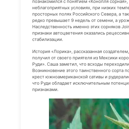
познакомился с понятием «Конопля сорная», 
неблагоприятных условиях, при низких темп
просторных полях Российского Севера, а та
редко превышает 9 недель от семени, а урож
Наследственность именно этих сорняков Joi
признаки автоцветения оказались рецессивн
стабилизации.
История «Лорика», рассказанная создателем,
получил от своего приятеля из Мексики кор
Руди». Саша заметил, что всходы переходил
Возникновение этого таинственного сорта по
крест южноамериканской сативы и рудералис
что Руди обладает исключительным потенци
признаками.