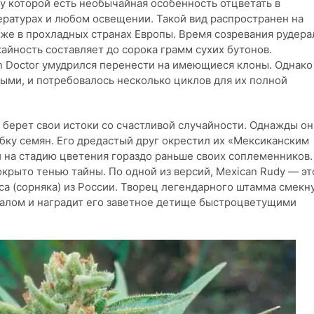
у которой есть необычайная особенность отцветать в
ературах и любом освещении. Такой вид распространен на
кже в прохладных странах Европы. Время созревания рудера
айность составляет до сорока грамм сухих бутонов.
n Doctor умудрился перенести на имеющиеся клоны. Однако
ыми, и потребовалось несколько циклов для их полной
 берет свои истоки со счастливой случайности. Однажды он
обку семян. Его дредастый друг окрестил их «Мексиканским
и на стадию цветения гораздо раньше своих соплеменников.
крыто тенью тайны. По одной из версий, Mexican Rudy — эт
а (сорняка) из России. Творец легендарного штамма смекну
алом и наградит его заветное детище быстроцветущими