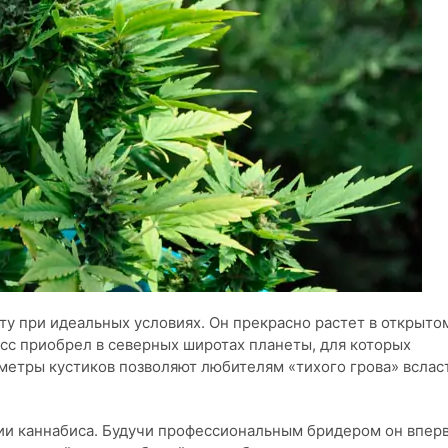
у при идеальных условиях. Он прекрасно растет в открытом
сс приобрел в северных широтах планеты, для которых
метры кустиков позволяют любителям «тихого грова» вслас
ии каннабиса. Будучи профессиональным бридером он впер