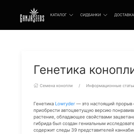
КАТАЛОГ
СИДБАНКИ
ДОСТАВКА
Генетика конопл
Семена конопли
Информационные стать
Генетика
Lowryder
— это настоящий прорыв 
приобрести автоцветущую версию понравивш
растение, обладающее свойствами зацветани
гибрида был создан гениальным исследовател
содержит следы 39 представителей каннаби