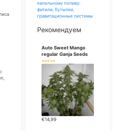
лиса
Рекомендуем
Auto Sweet Mango
regular Ganja Seeds
о
л,
€14,99