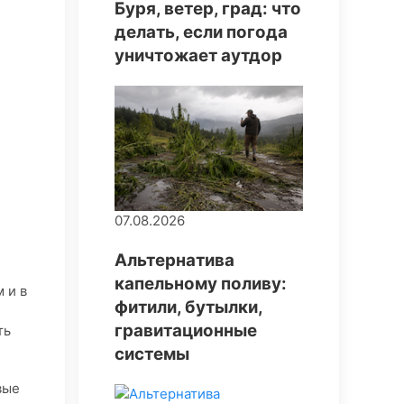
Буря, ветер, град: что
делать, если погода
уничтожает аутдор
07.08.2026
Альтернатива
капельному поливу:
 и в
фитили, бутылки,
гравитационные
ть
системы
вые