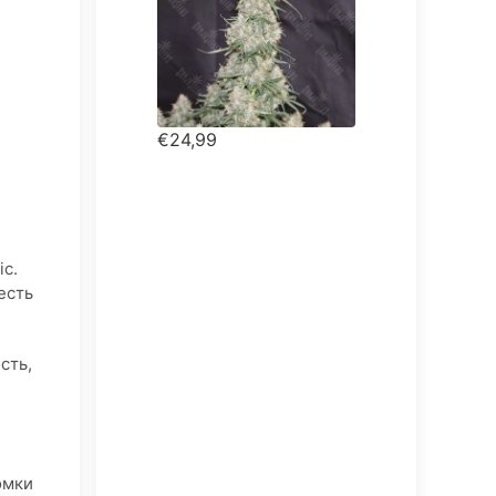
€24,99
ic.
есть
сть,
и
омки