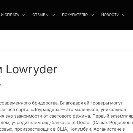
 И ОПЛАТА
ОТЗЫВЫ
ПОКУПАТЕЛЮ
НОВОСТИ
и Lowryder
и
современного бридерства. Благодаря ей гроверы могут
егося сорта. «Лоурайдер» — это маленькое, уникальное
я вне зависимости от светового режима. Первый экземпля
ем, учредителем сид-банка Joint Doctor (Саша). Родословн
совых, произрастающих в США, Колумбии, Афганистане и