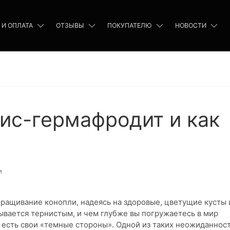
 И ОПЛАТА
ОТЗЫВЫ
ПОКУПАТЕЛЮ
НОВОСТИ
бис-гермафродит и как
и
ыращивание конопли, надеясь на здоровые, цветущие кусты 
зывается тернистым, и чем глубже вы погружаетесь в мир
ь есть свои «темные стороны». Одной из таких неожиданнос