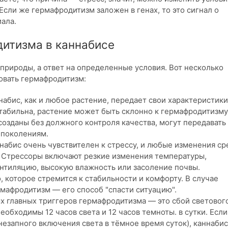
сли же гермафродитизм заложен в генах, то это сигнал о
ала.
итизма в каннабисе
природы, а ответ на определенные условия. Вот несколько
овать гермафродитизм:
ннабис, как и любое растение, передает свои характеристики
стабильна, растение может быть склонно к гермафродитизму
созданы без должного контроля качества, могут передавать
 поколениям.
ннабис очень чувствителен к стрессу, и любые изменения с
. Стрессоры включают резкие изменения температуры,
ентиляцию, высокую влажность или засоление почвы.
, которое стремится к стабильности и комфорту. В случае
ермафродитизм — его способ "спасти ситуацию".
ых главных триггеров гермафродитизма — это сбой световог
обходимы 12 часов света и 12 часов темноты. в сутки. Если
внезапного включения света в тёмное время суток), каннабис