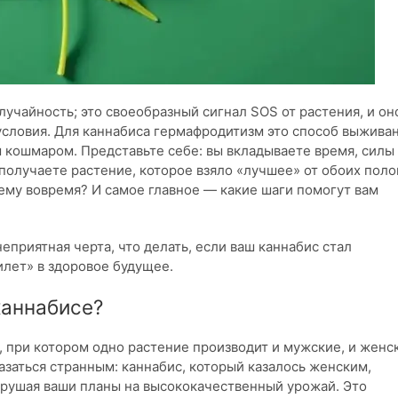
учайность; это своеобразный сигнал SOS от растения, и он
условия. Для каннабиса гермафродитизм это способ выживан
 кошмаром. Представьте себе: вы вкладываете время, силы
получаете растение, которое взяло «лучшее» от обоих поло
ему вовремя? И самое главное — какие шаги помогут вам
еприятная черта, что делать, если ваш каннабис стал
лет» в здоровое будущее.
каннабисе?
 при котором одно растение производит и мужские, и женс
азаться странным: каннабис, который казалось женским,
арушая ваши планы на высококачественный урожай. Это