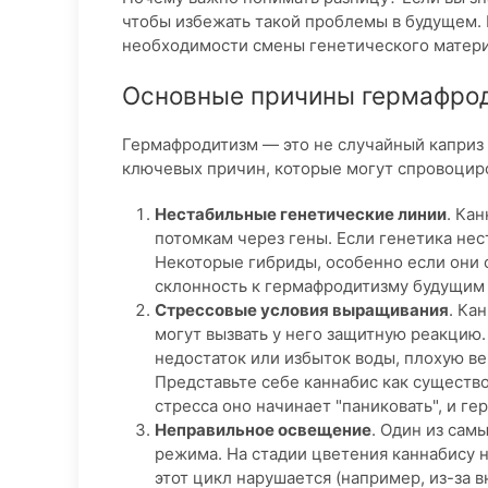
чтобы избежать такой проблемы в будущем. Е
необходимости смены генетического матери
Основные причины гермафрод
Гермафродитизм — это не случайный каприз 
ключевых причин, которые могут спровоцир
Нестабильные генетические линии
. Ка
потомкам через гены. Если генетика не
Некоторые гибриды, особенно если они 
склонность к гермафродитизму будущим
Стрессовые условия выращивания
. Ка
могут вызвать у него защитную реакцию
недостаток или избыток воды, плохую в
Представьте себе каннабис как существо
стресса оно начинает "паниковать", и г
Неправильное освещение
. Один из сам
режима. На стадии цветения каннабису не
этот цикл нарушается (например, из-за 