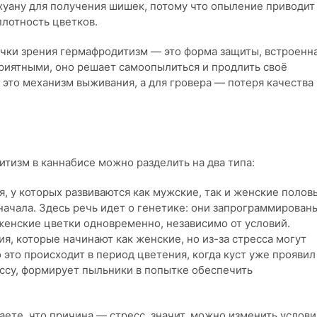
уану для получения шишек, потому что опыление приводит
лотность цветков.
чки зрения гермафродитизм — это форма защиты, встроенна
приятными, оно решает самоопылиться и продлить своё
 это механизм выживания, а для гровера — потеря качества
тизм в каннабисе можно разделить на два типа:
, у которых развиваются как мужские, так и женские полов
начала. Здесь речь идет о генетике: они запрограммирован
 женские цветки одновременно, независимо от условий.
я, которые начинают как женские, но из-за стресса могут
это происходит в период цветения, когда куст уже проявил
ессу, формирует пыльники в попытке обеспечить
ете, что причина — стресс, значит, можно изменить услови