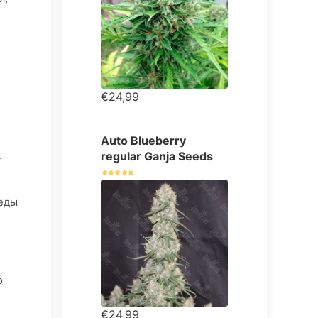
€24,99
Auto Blueberry
.
regular Ganja Seeds
реды
о
€24,99