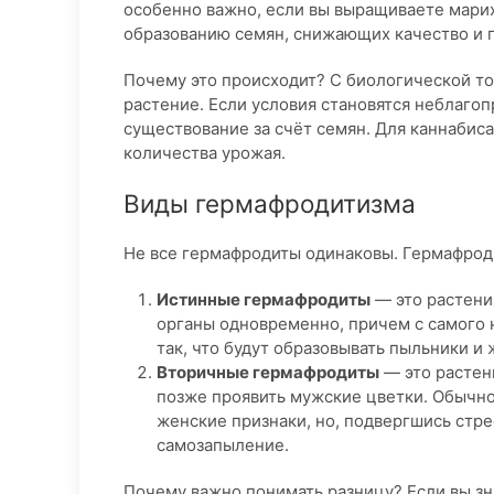
особенно важно, если вы выращиваете марих
образованию семян, снижающих качество и п
Почему это происходит? С биологической то
растение. Если условия становятся неблаго
существование за счёт семян. Для каннабиса
количества урожая.
Виды гермафродитизма
Не все гермафродиты одинаковы. Гермафроди
Истинные гермафродиты
— это растения
органы одновременно, причем с самого 
так, что будут образовывать пыльники и
Вторичные гермафродиты
— это растени
позже проявить мужские цветки. Обычно 
женские признаки, но, подвергшись стр
самозапыление.
Почему важно понимать разницу? Если вы зна