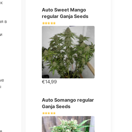
 к
Auto Sweet Mango
regular Ganja Seeds
я в
 и
ые
€14,99
ы
Auto Somango regular
Ganja Seeds
я,