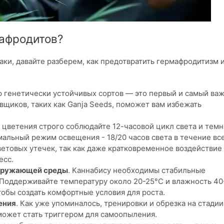
мафродитов?
аки, давайте разберем, как предотвратить гермафродитизм 
р генетически устойчивых сортов — это первый и самый ва
вщиков, таких как Ganja Seeds, поможет вам избежать
е цветения строго соблюдайте 12-часовой цикл света и тем
имальный режим освещения - 18/20 часов света в течение вс
ветовых утечек, так как даже кратковременное воздействие
есс.
окружающей среды
. Каннабису необходимы стабильные
Поддерживайте температуру около 20-25°C и влажность 40
чтобы создать комфортные условия для роста.
ения
. Как уже упоминалось, тренировки и обрезка на стадии
ожет стать триггером для самоопыления.