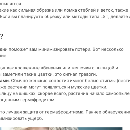
опыляться.
такие как сильная обрезка или ломка стеблей и веток, также
Если вы планируете обрезку или методы типа LST, делайте 
?
дии поможет вам минимизировать потери. Вот несколько
ние:
ядят как крошечные «бананы» или мешочки с пыльцой и
 заметили такие цветки, это сигнал тревоги.
ками
. Обычно женские соцветия имеют белые стигмы (пести
же растении могут появляться и мужские цветки.
пыльцу на шишках, скорее всего, растение начало самоопыле
лноценным гермафродитом.
это лучшая защита от гермафродитизма. Раннее обнаружени
нимизировать ущерб.