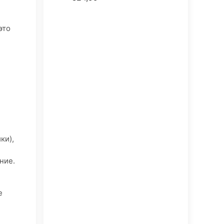
это
ки),
ние.
е