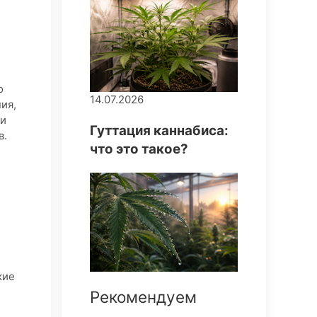
о
14.07.2026
ия,
 и
Гуттация каннабиса:
в.
что это такое?
кие
Рекомендуем