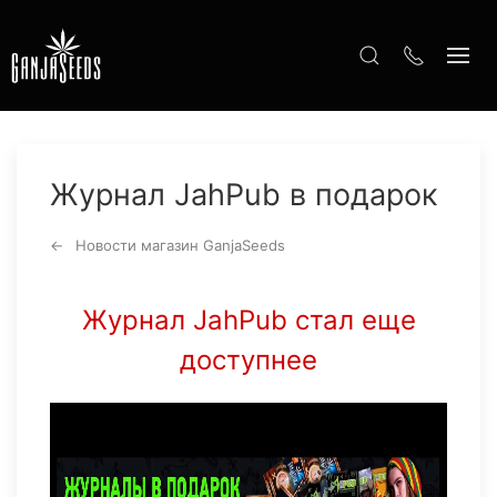
Журнал JahPub в подарок
Новости магазин GanjaSeeds
Журнал JahPub стал еще
доступнее