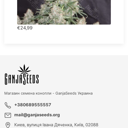
€24,99
Магазин семена конопли -
GanjaSeeds Украина
+380689555557
mail@ganjaseeds.org
Киев
,
вулиця Івана Дяченка, Київ, 02088