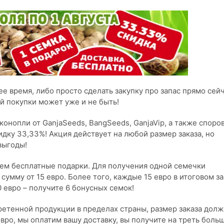
 время, либо просто сделать закупку про запас прямо сейч
й покупки может уже и не быть!
 конопли от GanjaSeeds, BangSeeds, GanjaVip, а также споро
дку 33,33%! Акция действует на любой размер заказа, но
выгоды!
аем бесплатные подарки. Для получения одной семечки
сумму от 15 евро. Более того, каждые 15 евро в итоговом за
0 евро – получите 6 бонусных семок!
етенной продукции в пределах страны, размер заказа дол
 евро, мы оплатим вашу доставку, вы получите на треть боль