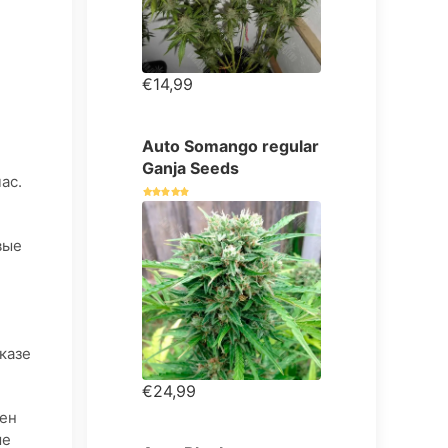
€14,99
Auto Somango regular
Ganja Seeds
ас.
вые
казе
€24,99
жен
ше