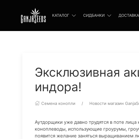
КАТАЛОГ
СИДБАНКИ
ДОСТАВКА
Эксклюзивная ак
индора!
Семена конопли
Новости магазин GanjaS
Аутдорщики уже давно трудятся в поте лица н
коноплеводы, использующие гроурумы, гроуб
появится желание заняться выращиванием л