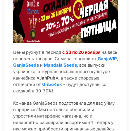
Цены рухнут в период
с 23 по 26 ноября
на весь
перечень товаров! Семена конопли от
GanjaVIP
,
GanjaSeeds
и
Mandala Seeds
, все выпуски
украинского журнал посвященного культуре
каннабиса
«JahPub»
, а также споровые
отпечатки от
Gribo4ek
- будут доступны со
скидкой в 30-70%!
Команда GanjaSeeds подготовила для вас уйму
сюрпризов! Мы не только обновили и
упростили интерфейс магазина, но и
невероятно расширили ассортимент! Теперь у
нас можно приобрести оригинальные девайсы