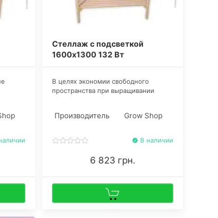
Стеллаж с подсветкой
1600x1300 132 Вт
не
​В целях экономии свободного
пространства при выращивании
ствами,
марихуаны в домашних условиях
чение.
рекомендуется купить стеллаж для
Shop
Производитель
Grow Shop
рассады. К экономии прибавляется
 в 2
еще одна функция — освещение.
наличии
В наличии
6 823 грн.