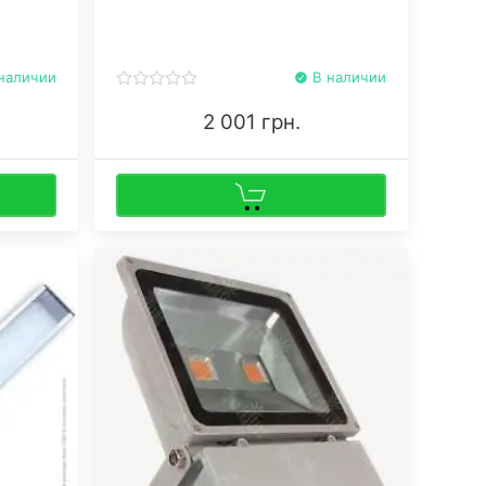
ые и
расходует минимум в 4 раза меньше
электроэнергии, чем газоразрядные
лампы.
наличии
В наличии
2 001 грн.