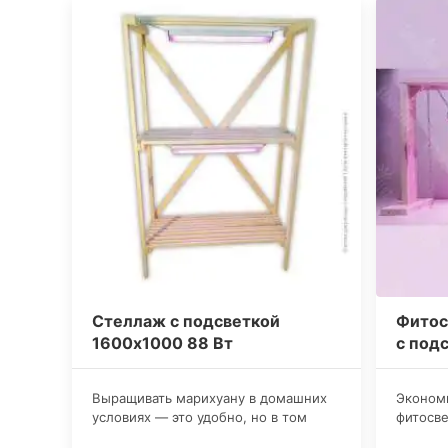
Стеллаж с подсветкой
Фитос
1600x1000 88 Вт
с под
​Выращивать марихуану в домашних
​Эконо
условиях — это удобно, но в том
фитосве
случае, если у вас есть все
применя