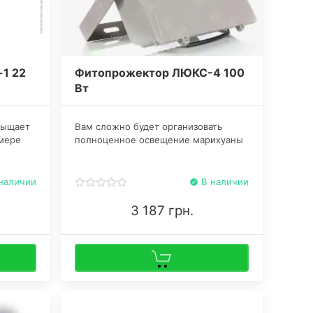
1 22
Фитопрожектор ЛЮКС-4 100
Вт
сыщает
​Вам сложно будет организовать
 мере
полноценное освещение марихуаны
коло
при культивации в затемненном
(660
помещении, если не купите
фитолампу на светодиодах. Конечно,
наличии
В наличии
без нее тоже можно справиться.
3 187 грн.