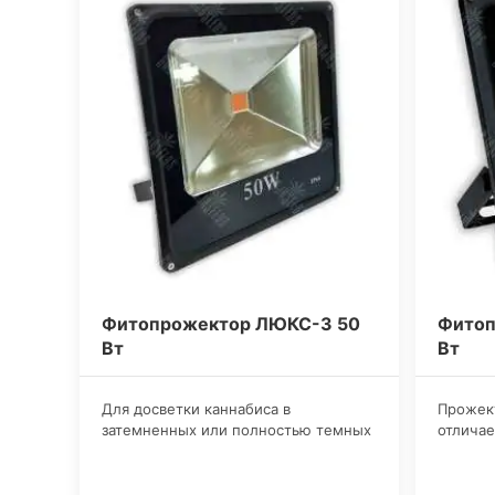
Фитопрожектор ЛЮКС-3 50
Фитоп
Вт
Вт
​Для досветки каннабиса в
​Прожек
затемненных или полностью темных
отличае
местах советуем купить фитолампу
эффекти
со светодиодами на 50 Вт. Такой
выращи
светильник имеет
помещен