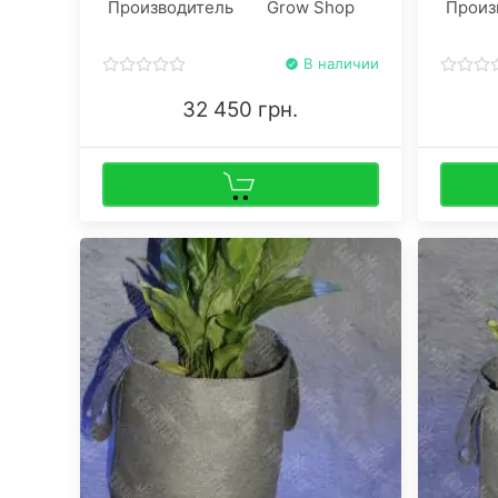
Производитель
Grow Shop
Произ
спектра от GanjaSeeds!
сантиме
штаммо
В наличии
32 450 грн.