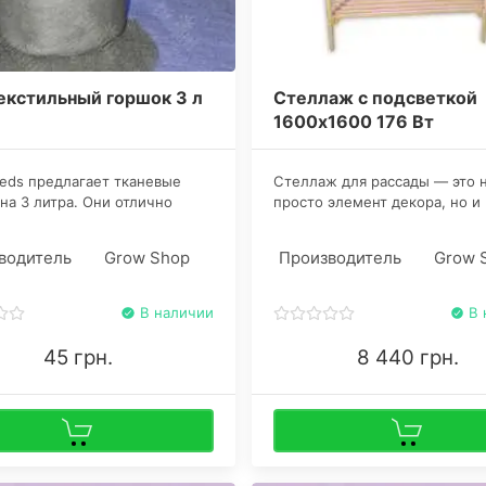
екстильный горшок 3 л
Стеллаж с подсветкой
1600x1600 176 Вт
eds предлагает тканевые
​Стеллаж для рассады — это 
на 3 литра. Они отлично
просто элемент декора, но и
т для развития молодых
устройство с полезными свой
в перед окончательным
имеющими практическое зна
водитель
Grow Shop
Производитель
Grow 
щением в открытый грунт
Он экономит место, так как
ее массивные резервуары.
марихуану можно выращивать
ряда.
В наличии
В 
45 грн.
8 440 грн.