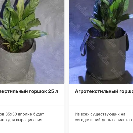
екстильный горшок 25 л
Агротекстильный горшо
ов 35х30 вполне будет
​Из всех существующих на
чно для выращивания
сегодняшний день вариантов
в, чья предельная высота на
емкостей под выращивание
елости достигает 110-130
каннабиса, пожалуй, именно