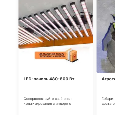
LED-панель 480-800 Вт
Агрот
​Совершенствуйте свой опыт
Габарит
культивирования в индоре с
достато
передовыми кастомизированными
стрейно
светодиодными лампами полного
пике зр