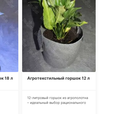
к 18 л
Агротекстильный горшок 12 л
​12-литровый горшок из агрополотна
– идеальный выбор рационального
коноплевода. Такие горшки
обеспечивают растения каннабиса