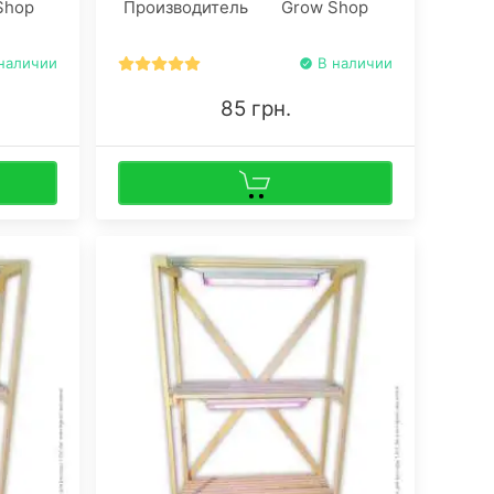
Shop
Производитель
Grow Shop
атериал
качественной аэрацией и
гарантируют умеренный дренаж.
.
наличии
В наличии
85 грн.