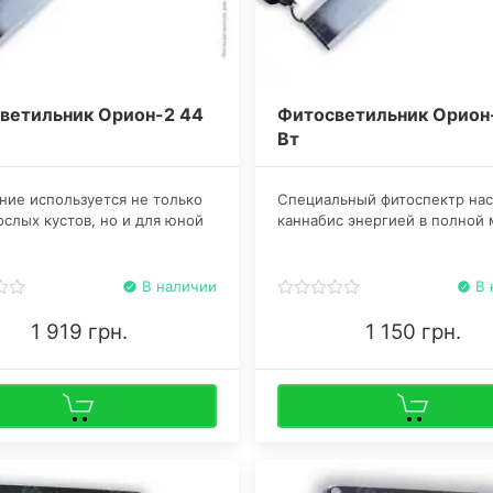
ветильник Орион-2 44
Фитосветильник Орион-
Вт
ние используется не только
Специальный фитоспектр на
ослых кустов, но и для юной
каннабис энергией в полной
. На всех этапах жизни
благодаря синему спектру (о
на нуждается в световой
445 нанометров) и красному 
, тем более на столь ранней.
нм).
В наличии
В 
ие используется не только
ослых кустов, но и для юной
1 919 грн.
1 150 грн.
. На всех этапах жизни
на нуждается в световой
, тем более на столь ранней.