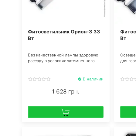
Фитосветильник Орион-3 33
Фитос
Вт
Вт
Без качественной лампы здоровую
​Освеще
рассаду в условиях затемненного
для взр
помещения получить довольно
конопли
сложно. Для этой цели можно купить
марихуа
фитосветильник на светодиодах
энергии
В наличии
мощностью 33 Вт.
Освещен
для взр
1 628 грн.
конопли
марихуа
энергии