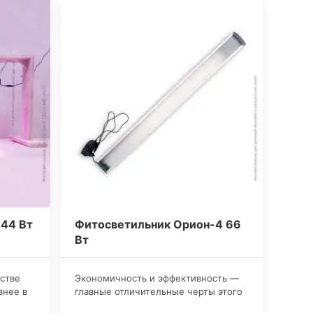
44 Вт
Фитосветильник Орион-4 66
Вт
йстве
​Экономичность и эффективность —
внее в
главные отличительные черты этого
ы, чем
недорогого фитосветильника. Он