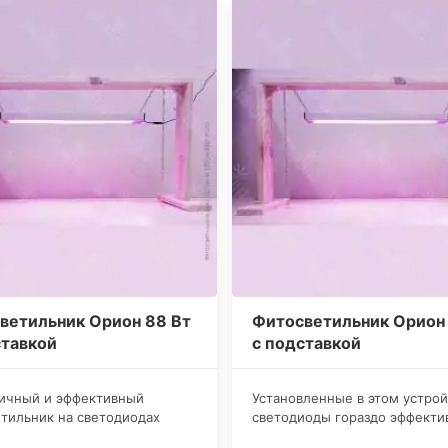
ветильник Орион 88 Вт
Фитосветильник Орион 
ставкой
с подставкой
мичный и эффективный
​Установленные в этом устро
тильник на светодиодах
светодиоды гораздо эффекти
ют в качестве досветки
целях освещения для рассад