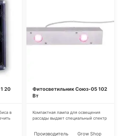
1 20
Фитосветильник Союз-05 102
Вт
биса в
​Компактная лампа для освещения
ечить
рассады выдает специальный спектр
света на пике с красным и синим.
ыстрого
Фитоматрицы полного спектра
Производитель
Grow Shop
но не
способны прослужить примерно 50