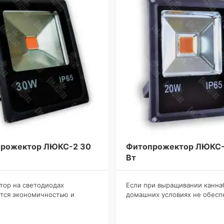
рожектор ЛЮКС-2 30
Фитопрожектор ЛЮКС-
Вт
тор на светодиодах
​Если при выращивании канна
тся экономичностью и
домашних условиях не обесп
вностью, его используют при
растения дополнительным
вании марихуаны в темном
освещением, то здорового б
ии в качестве досветки.
роста и щедрого урожая мож