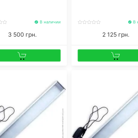
 марихуаны в помещениях, в
их галогеновые, газоразрядн
 не поступает достаточное
остальные «коллеги».
тво солнечного света.
В наличии
В 
3 500 грн.
2 125 грн.