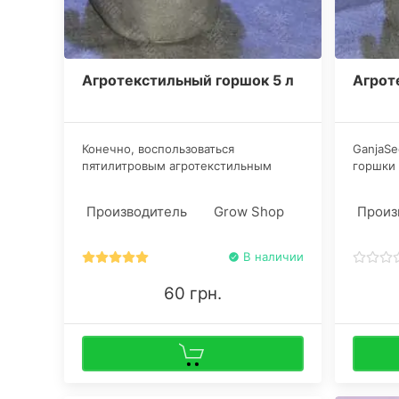
Агротекстильный горшок 5 л
Агрот
Конечно, воспользоваться
GanjaSe
пятилитровым агротекстильным
горшки 
горшком вплоть до харвеста крайне
подходя
сложно, только если речь не идет об
побего
Производитель
Grow Shop
Произ
автоцветущих «карликах». Их высота
переме
на пике зрелости редко превышает
или бол
60 сантиметров.
В наличии
60 грн.