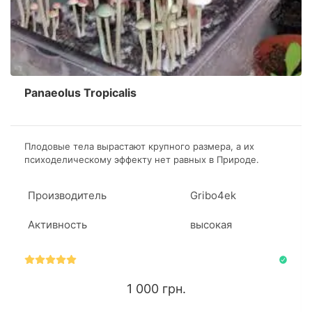
Panaeolus Tropicalis
Плодовые тела вырастают крупного размера, а их
психоделическому эффекту нет равных в Природе.
Благодаря высокой урожайности, яркому и длительному
полету, штамм обрел невероятную популярность у
Производитель
Gribo4ek
любителей волшебных грибов.
Активность
высокая
1 000 грн.