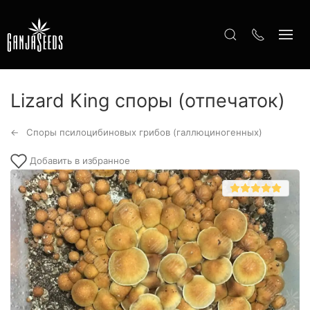
Lizard King споры (отпечаток)
Споры псилоцибиновых грибов (галлюциногенных)
Добавить в избранное