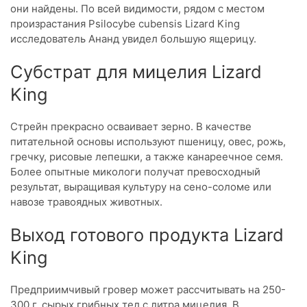
они найдены. По всей видимости, рядом с местом
произрастания Psilocybe cubensis Lizard King
исследователь Ананд увидел большую ящерицу.
Субстрат для мицелия Lizard
King
Стрейн прекрасно осваивает зерно. В качестве
питательной основы используют пшеницу, овес, рожь,
гречку, рисовые лепешки, а также канареечное семя.
Более опытные микологи получат превосходный
результат, выращивая культуру на сено-соломе или
навозе травоядных животных.
Выход готового продукта Lizard
King
Предприимчивый гровер может рассчитывать на 250-
300 г. сырых грибных тел с литра мицелия. В