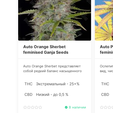
Auto Orange Sherbet
Auto 
feminised Ganja Seeds
femini
Auto Orange Sherbet представляет
Ослепи
собой редкий баланс насыщенного
вид, чи
цитрусового вкуса, высокой
лимона
продукции смолы и быстрого
автоцве
THC
Экстремальный - 25+%
THC
жизненного цикла.
космиче
его же
CBD
Низкий - до 0,5 %
CBD
В наличии