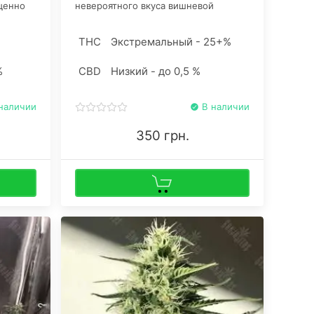
щенно
невероятного вкуса вишневой
не
газировки, бескомпромиссной
то
мощности и простоты в культивации.
THC
Экстремальный - 25+%
вать
ишки с
%
CBD
Низкий - до 0,5 %
2%.
онопли.
наличии
В наличии
350 грн.