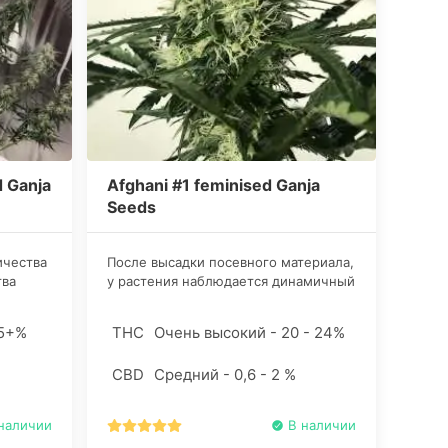
d Ganja
Afghani #1 feminised Ganja
Seeds
ичества
После высадки посевного материала,
тва
у растения наблюдается динамичный
лючевое
рост, потому оно нуждается в
онопли.
незначительной, но регулярной
25+%
THC
Очень высокий - 20 - 24%
е
подпитке. Несмотря на сравнительно
небольшую высоту, кусты
CBD
Средний - 0,6 - 2 %
получаются невероятно пышными, а
шишки густо покрывают ключевые
узлы растения.
наличии
В наличии