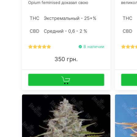
Opium feminised доказал свою
велико
эффективность не только в
преобл
лечебных, но и рекреационных
генотип
THC
Экстремальный - 25+%
THC
целях употребления. «Виной» тому
пролеч
мощное психоактивное воздействие
сливочн
CBD
Средний - 0,6 - 2 %
CBD
готового продукта.
лимона
В наличии
350 грн.