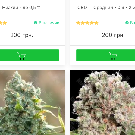
плотные, ароматные, с
Низкий - до 0,5 %
CBD
Средний - 0,6 - 2 
преобладающей Индикой шиш
которых можно уловить долю
Сативных генов.
В наличии
В 
200 грн.
200 грн.