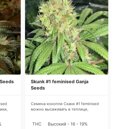
 Seeds
Skunk #1 feminised Ganja
Seeds
ised
Семена конопли Сканк #1 feminised
ики,
можно высаживать в теплице,
домашнем гроубоксе, а также в
условиях аутдора. Податливые
%
THC
Высокий - 16 - 19%
т
всходы хорошо переносят