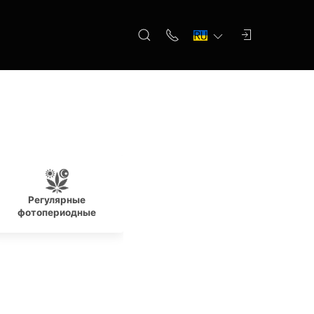
Регулярные
Новичкам
По
фотопериодные