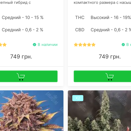
лепный гибрид с
компактного размера с насы
адающей индикой в своем
зелеными листьями. В стрей
е. После правильной
Havok преобладает Индика, ч
Средний - 10 - 15 %
THC
Высокий - 16 - 19%
ки шишки начинают источать
позволяет растению формиро
о-сырные нотки с толикой
более плотные и тяжелые ш
Средний - 0,6 - 2 %
CBD
Средний - 0,6 - 2 
.
убойным уровнем ТКГ в 20-2
Феминизированные семена к
В наличии
В 
749 грн.
749 грн.
Х2