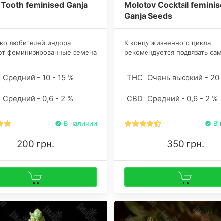
Tooth feminised Ganja
Molotov Cocktail femini
Ganja Seeds
ько любителей индора
К концу жизненного цикла
ют феминизированные семена
рекомендуется подвязать са
 Sweet Tooth. Ценители
перспективные боковые ветк
го грунта также смогут
чтобы не допустить надлома 
Средний - 10 - 15 %
THC
Очень высокий - 20
ь восхитительный урожай
тяжестью бутонов. В имени 
ых" соцветий к концу
сокрыта подсказка на мощь
Средний - 0,6 - 2 %
CBD
Средний - 0,6 - 2 %
.
конечного продукта.
В наличии
В 
200 грн.
350 грн.