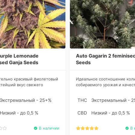
Purple Lemonade
Auto Gagarin 2 feminise
sed Ganja Seeds
Seeds
тельно красивый фиолетовый
​Идеальное соотношение кол
стейший вкус свежего
собираемого урожая и качес
, железобетонная
непосредственно ганджи – к
тущая генетика и
достоинство данного сорта к
Экстремальный - 25+%
THC
Экстремальный - 
ский уровень ТГК делают
Для выведения стрейна такж
ланной добычей.
использовалось обратное
Низкий - до 0,5 %
CBD
Низкий - до 0,5 %
скрещивание с оригинальной
индикой.
В наличии
В 