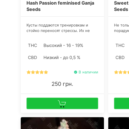
Hash Passion feminised Ganja
Sweet 
Seeds
Seeds
Кусты поддаются тренировкам и
Не тол
стойко переносят стрессы. Их не
пораду
напугать переливами, скачками
конопли
температуры и другими ошибками,
открыто
THC
Высокий - 16 - 19%
THC
которые допускают неопытные
получит
гроверы, делая первые шаги.
"Слащав
CBD
Низкий - до 0,5 %
CBD
октября
В наличии
250 грн.