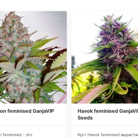
on feminised GanjaVIP
Havok feminised GanjaVI
Seeds
n feminised - это
Куст Havok feminised выраста