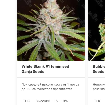
White Skunk #1 feminised
Bubble
Ganja Seeds
Seeds
При средней высоте куста от 1 метра
Неприх
до 180 сантиметров проявляется
развива
огромный потенциал сорта в виде
вегетат
вытянутых продолговатых шишек,
замечат
THC
Высокий - 16 - 19%
THC
которые усыпаны сияющими
листво