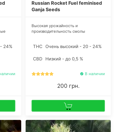
sed
Russian Rocket Fuel feminised
Ganja Seeds
Высокая урожайность и
мые
производительность смолы
и,
гарантирует ботанику получение
под
превосходного сырья для
 - 24%
THC
Очень высокий - 20 - 24%
стрейна
изготовления высококлассного
гашиша.
CBD
Низкий - до 0,5 %
наличии
В наличии
200 грн.