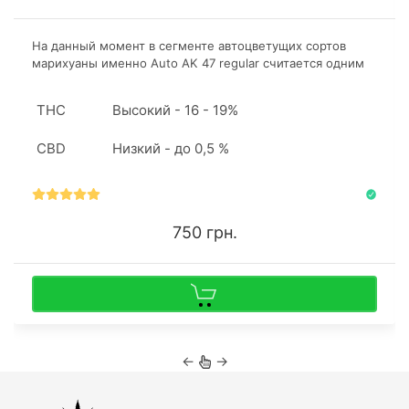
На данный момент в сегменте автоцветущих сортов
марихуаны именно Auto AK 47 regular считается одним
из самых популярных, благодаря мощным психотропным
свойствам и отличному урожаю.
THC
Высокий - 16 - 19%
CBD
Низкий - до 0,5 %
750 грн.
←
→