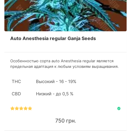
Auto Anesthesia regular Ganja Seeds
Особенностью сорта auto Anesthesia regular является
предельная адаптация к любым условиям выращивания.
Выберет ли гровер индор или аутдор – его
персональное решение. Главное, что результат будет
THC
Высокий - 16 - 19%
роскошным в обоих случаях.
CBD
Низкий - до 0,5 %
750 грн.