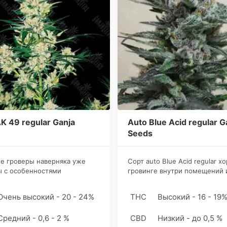
K 49 regular Ganja
Auto Blue Acid regular G
Seeds
е гроверы наверняка уже
Сорт auto Blue Acid regular х
ы с особенностями
гровинге внутри помещений 
ания сорта auto AK 49
открытом пространстве, не и
, поэтому озвучим детали для
этом особых требований по
Очень высокий - 20 - 24%
THC
Высокий - 16 - 19
в. Штамм подходит для
выращиванию, что привлекае
 грова.
начинающих гроверов. Прод
Средний - 0,6 - 2 %
CBD
Низкий - до 0,5 %
коноплеводы решают купить