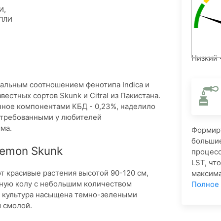
,
И
ПЛИ
Низкий 
альным соотношением фенотипа Indica и
естных сортов Skunk и Citral из Пакистана.
нное компонентами КБД - 0,23%, наделило
остребованными у любителей
ма.
Формиру
большие
Lemon Skunk
процесс
LST, чт
 красивые растения высотой 90-120 см,
максима
ьную колу с небольшим количеством
Полное
я культура насыщена темно-зелеными
 смолой.