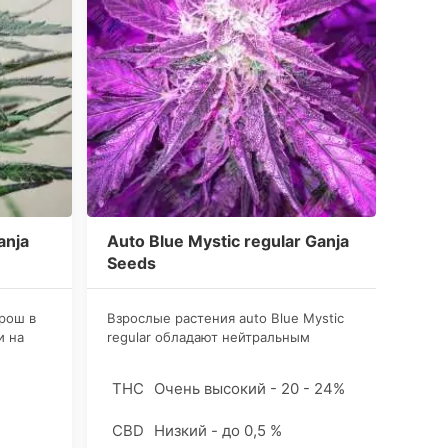
anja
Auto Blue Mystic regular Ganja
Auto
Seeds
Ganj
орош в
Взрослые растения auto Blue Mystic
Данн
и на
regular обладают нейтральным
неопы
мея при
запахом и максимально
перво
раскрываются в процессе
Поли
%
THC
Очень высокий - 20 - 24%
THC
т
употребления, автоцветущий гибрид
мере 
винутые
получил свою порцию популярности
удобр
CBD
Низкий - до 0,5 %
CBD
 семена
за простоту гровинга и высокое
фазис