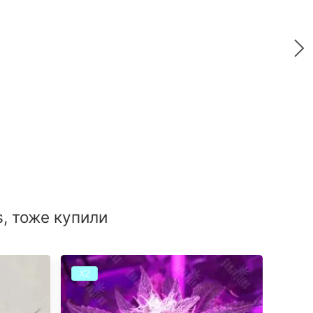
, тоже купили
Х2
Х2