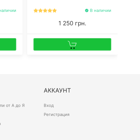
содержание фитоканнабиноидов.
никами.
наличии
В наличии
1 250 грн.
АККАУНТ
и от А до Я
Вход
Регистрация
а