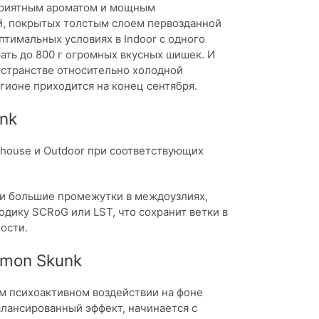
 приятным ароматом и мощным
й, покрытых толстым слоем первозданной
тимальных условиях в Indoor с одного
ть до 800 г огромных вкусных шишек. И
остранстве относительно холодной
гионе приходится на конец сентября.
nk
nhouse и Outdoor при соответствующих
и большие промежутки в междоузлиях,
дику SCRoG или LST, что сохранит ветки в
ости.
emon Skunk
м психоактивном воздействии на фоне
лансированный эффект, начинается с