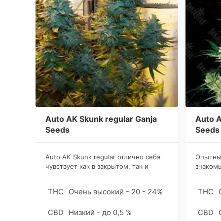
Auto AK Skunk regular Ganja
Auto A
Seeds
Seeds
Auto AK Skunk regular отлично себя
Опытны
чувствует как в закрытом, так и
знаком
открытом грунте, а также при
выращив
культивации в гидропонной
regular
THC
Очень высокий - 20 - 24%
THC
установке. Сорт более урожаен в
новичко
аутдоре.
первого
CBD
Низкий - до 0,5 %
CBD