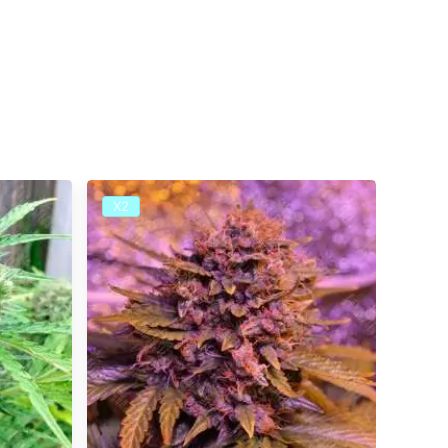
и
Х2
Х2