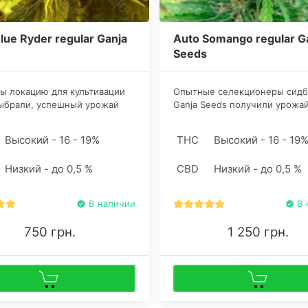
lue Ryder regular Ganja
Auto Somango regular G
Seeds
ы локацию для культивации
Опытные селекционеры сидб
выбрали, успешный урожай
Ganja Seeds получили урожа
рован. Растения весьма
семена каннабиса регулярног
тливы в гровинге и быстро
auto Соманго в результате
Высокий - 16 - 19%
THC
Высокий - 16 - 19
уются к любой среде, будь то
скрещивания оригинального
 или открытый воздух.
Somango с Ruderalis. Систему
Низкий - до 0,5 %
CBD
Низкий - до 0,5 %
вентиляции желательно осна
угольным фильтром.
В наличии
В 
750 грн.
1 250 грн.