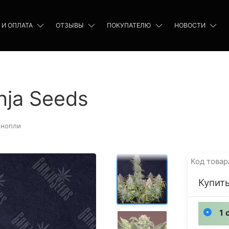
 И ОПЛАТА
ОТЗЫВЫ
ПОКУПАТЕЛЮ
НОВОСТИ
nja Seeds
онопли
Код товар
Купить
1 