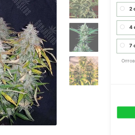
2 
4 
7 
Оптов