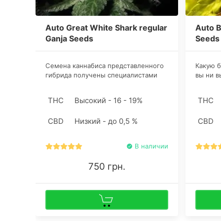
Auto Great White Shark regular
Auto B
Ganja Seeds
Seeds
Семена каннабиса представленного
Какую б
гибрида получены специалистами
вы ни 
сидбанка Ganja Seeds путем
гаранти
скрещивания Lowryder, Great White
неприхо
THC
Высокий - 16 - 19%
THC
Shark и Ruderalis. Стрейн подходит
адаптир
начинающим ботаникам для
теплица
CBD
Низкий - до 0,5 %
CBD
дебютного грова.
В наличии
750 грн.