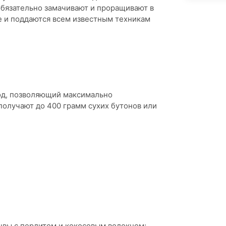
 обязательно замачивают и проращивают в
де и поддаются всем известным техникам
од, позволяющий максимально
получают до 400 грамм сухих бутонов или
чвы с перлитом и кокосовым волокном;