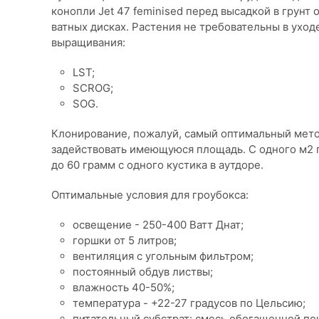
конопли Jet 47 feminised перед высадкой в грунт
ватных дисках. Растения не требовательны в ухо
выращивания:
LST;
SCROG;
SOG.
Клонирование, пожалуй, самый оптимальный мет
задействовать имеющуюся площадь. С одного м2 
до 60 грамм с одного кустика в аутдоре.
Оптимальные условия для гроубокса:
освещение - 250-400 Ватт Днат;
горшки от 5 литров;
вентиляция с угольным фильтром;
постоянный обдув листвы;
влажность 40-50%;
температура - +22-27 градусов по Цельсию;
питательный субстрат: смесь обогащенной по