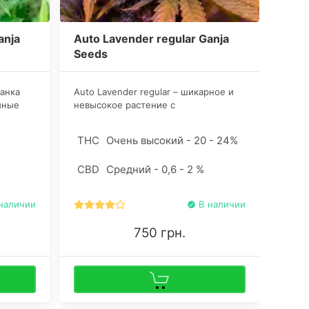
anja
Auto Lavender regular Ganja
Auto
Seeds
See
анка
Auto Lavender regular – шикарное и
Небо
йные
невысокое растение с
Assas
о сорта
преобладанием Индики. Из семян
край
конопли вырастают кусты от 50 до
санти
%
THC
Очень высокий - 20 - 24%
THC
120 сантиметров, что позволяет
раст
культивировать стрейн в самых
именн
CBD
Средний - 0,6 - 2 %
CBD
стить
скромных по объему боксах.
наличии
В наличии
750 грн.