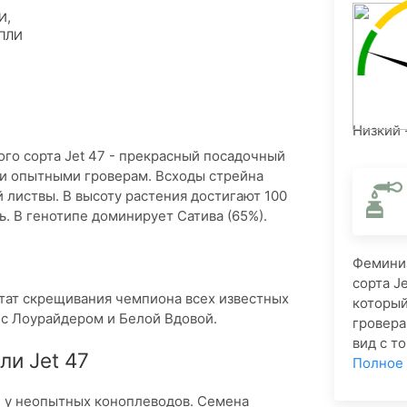
,
И
ПЛИ
Низкий 
о сорта Jet 47 - прекрасный посадочный
и опытными гроверам. Всходы стрейна
 листвы. В высоту растения достигают 100
ь. В генотипе доминирует Сатива (65%).
Фемини
сорта J
ьтат скрещивания чемпиона всех известных
которы
 с Лоурайдером и Белой Вдовой.
гровера
вид с т
и Jet 47
Полное
е у неопытных коноплеводов. Семена