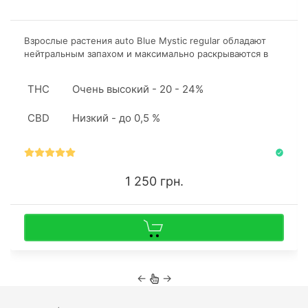
Взрослые растения auto Blue Mystic regular обладают
нейтральным запахом и максимально раскрываются в
процессе употребления, автоцветущий гибрид получил
свою порцию популярности за простоту гровинга и
THC
Очень высокий - 20 - 24%
высокое содержание фитоканнабиноидов.
CBD
Низкий - до 0,5 %
1 250 грн.
←
→