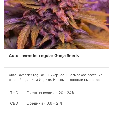
Auto Lavender regular Ganja Seeds
Auto Lavender regular – шикарное и невысокое растение
с преобладанием Индики. Из семян конопли вырастают
кусты от 50 до 120 сантиметров, что позволяет
культивировать стрейн в самых скромных по объему
THC
Очень высокий - 20 - 24%
боксах.
CBD
Средний - 0,6 - 2 %