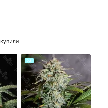
 купили
Х2
Х2