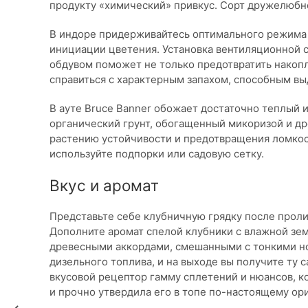
продукту «химический» привкус. Сорт дружелюбно
В индоре придерживайтесь оптимального режима 
инициации цветения. Установка вентиляционной 
обдувом поможет не только предотвратить накопле
справиться с характерным запахом, способным вы
В ауте Bruce Banner обожает достаточно теплый и
органический грунт, обогащенный микоризой и д
растению устойчивости и предотвращения ломкос
используйте подпорки или садовую сетку.
Вкус и аромат
Представьте себе клубничную грядку после проли
Дополните аромат спелой клубники с влажной зе
древесными аккордами, смешанными с тонкими но
дизельного топлива, и на выходе вы получите т
вкусовой рецептор гамму сплетений и нюансов, ко
и прочно утвердила его в топе по-настоящему ор