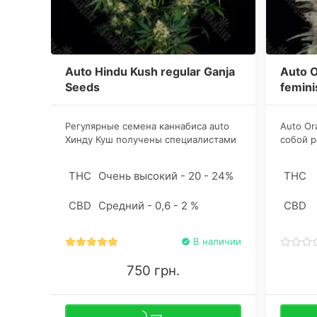
Auto Hindu Kush regular Ganja
Auto 
Seeds
femini
Регулярные семена каннабиса auto
Auto Or
Хинду Куш получены специалистами
собой 
сидбанка Ganja Seeds в результате
цитрусо
скрещивания Lowryder, Hindu Kush,
продук
THC
Очень высокий - 20 - 24%
THC
Masterkush и Ruderalis.
жизненн
Производительность одного
CBD
Средний - 0,6 - 2 %
CBD
квадратного метра составит 400-600
грамм ароматного продукта.
В наличии
750 грн.