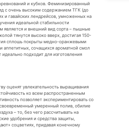
оревнований и кубков. Феминизированный
ид с очень высоким содержанием ТГК (до
их и гавайских лендрейсов, умноженных на
лучения идеальной стабильности
м является и внешний вид сорта – пышные
олой тянутся высоко вверх, достигая 150-
ветия сплошь покрыты медно-оранжевыми
и аппетитных, сочащихся ароматной смол
т идеально подходит для изготовления
ству оценят увлекательность выращивания
Устойчивость ко всем распространенным
птивность позволяет экспериментировать со
 своевременный умеренный полив, обилие
духа – то, без чего рассчитывать на
ские удобрения и средства защиты,
ают» соцветиях, придавая конечному