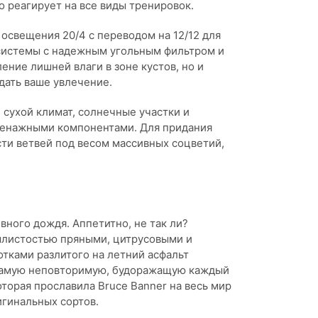
 реагирует на все виды тренировок.
освещения 20/4 с переводом на 12/12 для
системы с надежным угольным фильтром и
ние лишней влаги в зоне кустов, но и
дать ваше увлечение.
 сухой климат, солнечные участки и
ренажными компонентами. Для придания
ти ветвей под весом массивных соцветий,
вного дождя. Аппетитно, не так ли?
млистостью пряными, цитрусовыми и
тками разлитого на летний асфальт
у самую неповторимую, будоражащую каждый
торая прославила Bruce Banner на весь мир
игинальных сортов.