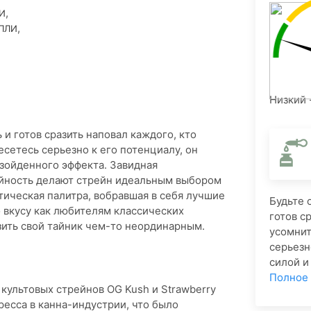
,
И
,
ПЛИ
Низкий 
 и готов сразить наповал каждого, кто
есетесь серьезно к его потенциалу, он
взойденного эффекта. Завидная
айность делают стрейн идеальным выбором
тическая палитра, вобравшая в себя лучшие
​Будьте
о вкусу как любителям классических
готов с
ить свой тайник чем-то неординарным.
усомнит
серьезн
силой и
Полное
 культовых стрейнов OG Kush и Strawberry
ресса в канна-индустрии, что было