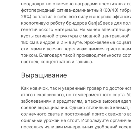
неоднократно отмечено наградами престижных с
фотопериодный сатива-доминантный (60/40) гибр
29%) воплотил в себе всю силу и энергию афганск
кропотливую работу бридеров GanjaSeeds для по
генетического материала. Не менее впечатляющи
кусты сативной структуры с мощной центральной к
180 см в индоре и 2 м в ауте. Ярко-зеленые соц
стигмами и усеяны переливающимися кристаллам
трихом. Благодаря такой производительности сор
настоек, концентратов и гашиша.
Выращивание
Как новичок, так и уверенный гровер по достоин
этого некапризного, но темпераментного сорта. 
заболеваниям и вредителям, а также высокая ада
средой выращивания. Однако стабильный климат,
солнечного света и постоянный приток свежего воз
обильный урожай не стоит. Используйте органиче
поскольку излишки минеральных удобрений «осед