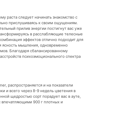
му раста следует начинать знакомство с
ельно прислушиваясь к своим ощущениям.
тельный прилив энергии постигнут вас уже
трансформируясь в расслабляющие телесные
 комбинация эффектов отлично подходит для
 и ясность мышления, одновременно
азмов. Благодаря сбалансированному
расстройств психоэмоционального спектра
er, распространяется и на показатели
ки и всего через 8-9 недель цветения в
инной щедростью сорт порадует вас в ауте,
с впечатляющими 900 г плотных и