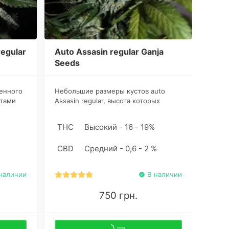
regular
Auto Assasin regular Ganja
Auto
Seeds
енного
Небольшие размеры кустов auto
Если 
стами
Assasin regular, высота которых
семен
крайне редко превышает 60
сезон
White
сантиметров, делает данные
выбор
%
THC
Высокий - 16 - 19%
THC
ходит
растения очень популярными
данно
именно в индоре.
коно
CBD
Средний - 0,6 - 2 %
практ
начи
силы 
наличии
В наличии
750 грн.