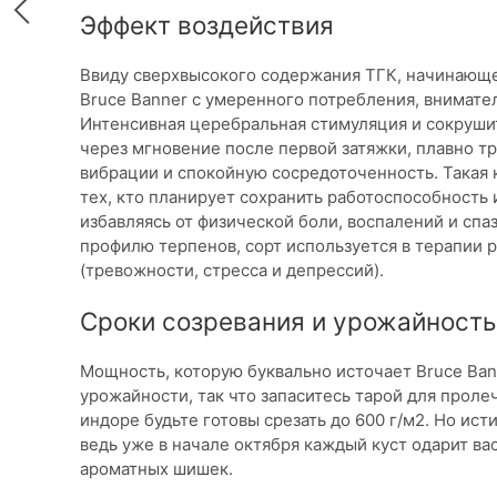
Эффект воздействия
Ввиду сверхвысокого содержания ТГК, начинающе
Bruce Banner с умеренного потребления, внимат
Интенсивная церебральная стимуляция и сокруши
через мгновение после первой затяжки, плавно 
вибрации и спокойную сосредоточенность. Такая
тех, кто планирует сохранить работоспособность
избавляясь от физической боли, воспалений и сп
профилю терпенов, сорт используется в терапии 
(тревожности, стресса и депрессий).
Сроки созревания и урожайность
Мощность, которую буквально источает Bruce Bann
урожайности, так что запаситесь тарой для пролеч
индоре будьте готовы срезать до 600 г/м2. Но ист
ведь уже в начале октября каждый куст одарит ва
ароматных шишек.