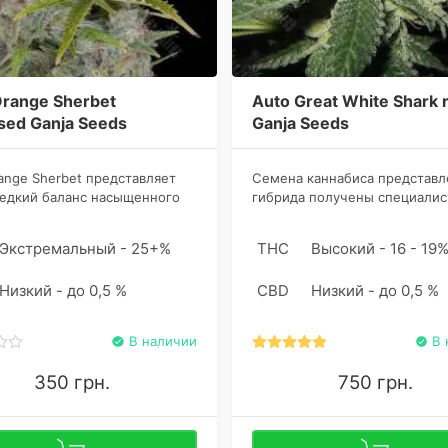
Orange Sherbet
Auto Great White Shark 
sed Ganja Seeds
Ganja Seeds
ange Sherbet представляет
Семена каннабиса представл
редкий баланс насыщенного
гибрида получены специали
вого вкуса, высокой
сидбанка Ganja Seeds путем
ции смолы и быстрого
скрещивания Lowryder, Great 
Экстремальный - 25+%
THC
Высокий - 16 - 19
ого цикла.
Shark и Ruderalis. Стрейн под
начинающим ботаникам для
Низкий - до 0,5 %
CBD
Низкий - до 0,5 %
дебютного грова.
В наличии
В 
350 грн.
750 грн.