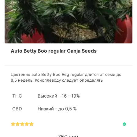
Auto Betty Boo regular Ganja Seeds
Цветение auto Betty Boo Reg regular длится от семи до
8,5 недель. Коноплеводу следует определять
наступление харвеста по внешним признакам растений.
Но даже если это будет ваш первый гров, не волнуйтесь,
THC
Высокий - 16 - 19%
пропустить это вам точно не удастся.
CBD
Низкий - до 0,5 %
750 грн.