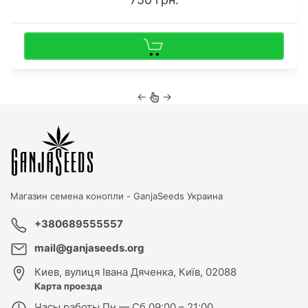
←
→
Магазин семена конопли -
GanjaSeeds Украина
+380689555557
mail@ganjaseeds.org
Киев
,
вулиця Івана Дяченка, Київ, 02088
Карта проезда
Часы работы
Пн — Сб 09:00 – 21:00