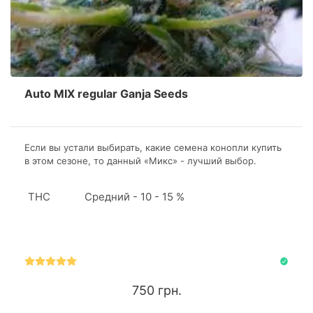
Auto MIX regular Ganja Seeds
Если вы устали выбирать, какие семена конопли купить
в этом сезоне, то данный «Микс» - лучший выбор.
Приступив к культивации данного «ассорти», опытный
коноплевод сможет применить на практике весь
THC
Средний - 10 - 15 %
имеющийся опыт, а начинающий ботаник проверит свои
силы и знания.
750 грн.