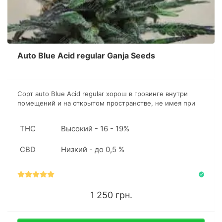
Auto Blue Acid regular Ganja Seeds
Сорт auto Blue Acid regular хорош в гровинге внутри
помещений и на открытом пространстве, не имея при
этом особых требований по выращиванию, что
привлекает начинающих гроверов. Продвинутые
THC
Высокий - 16 - 19%
коноплеводы решают купить семена конопли, если хотят
поэкспериментировать с техниками.
CBD
Низкий - до 0,5 %
1 250 грн.