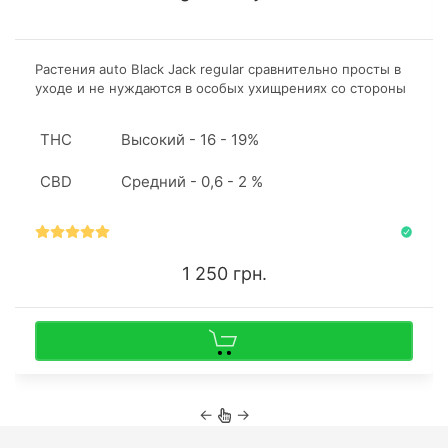
Растения auto Black Jack regular сравнительно просты в
уходе и не нуждаются в особых ухищрениях со стороны
гровера ради хороших урожаев. Высота кустов зависит
от типа гровинга и может быть как 40 сантиметров, так
THC
Высокий - 16 - 19%
и преодолеть метровую отметку.
CBD
Средний - 0,6 - 2 %
1 250 грн.
←
→