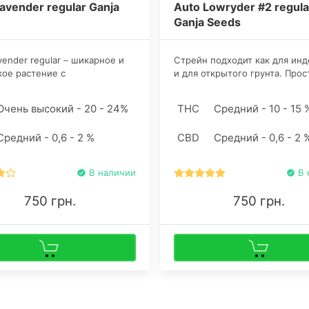
avender regular Ganja
Auto Lowryder #2 regula
Ganja Seeds
vender regular – шикарное и
Стрейн подходит как для инд
ое растение с
и для открытого грунта. Прос
аданием Индики. Из семян
культивации некапризного ст
 вырастают кусты от 50 до
позволяет коноплеводам нов
Очень высокий - 20 - 24%
THC
Средний - 10 - 15 
тиметров, что позволяет
без проблем справиться с гр
ировать стрейн в самых
снять приличный урожай. Ка
Средний - 0,6 - 2 %
CBD
Средний - 0,6 - 2 
х по объему боксах.
источает сильный запах во в
цвета, поэтому без установки
угольного фильтра не обойти
В наличии
В 
750 грн.
750 грн.