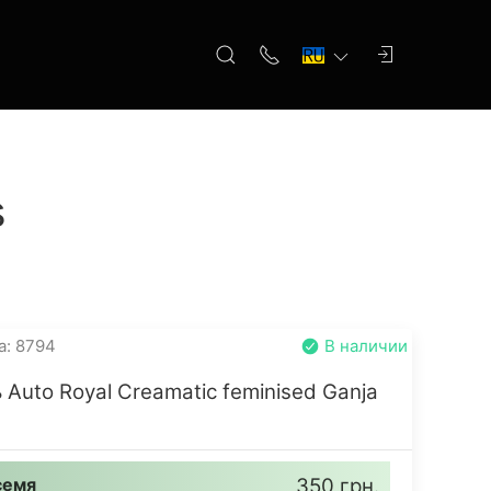
s
а: 8794
В наличии
 Auto Royal Creamatic feminised Ganja
семя
350 грн.