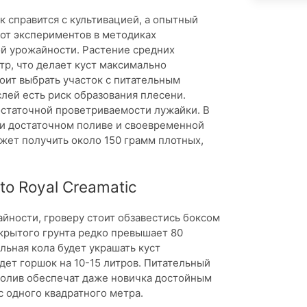
к справится с культивацией, а опытный
от экспериментов в методиках
ой урожайности. Растение средних
тр, что делает куст максимально
оит выбрать участок с питательным
ослей есть риск образования плесени.
остаточной проветриваемости лужайки. В
ри достаточном поливе и своевременной
жет получить около 150 грамм плотных,
o Royal Creamatic
йности, гроверу стоит обзавестись боксом
акрытого грунта редко превышает 80
льная кола будет украшать куст
ет горшок на 10-15 литров. Питательный
полив обеспечат даже новичка достойным
с одного квадратного метра.