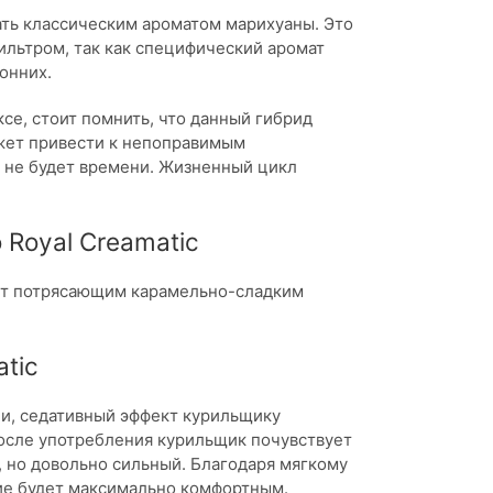
ать классическим ароматом марихуаны. Это
фильтром, так как специфический аромат
онних.
се, стоит помнить, что данный гибрид
ожет привести к непоправимым
у не будет времени. Жизненный цикл
 Royal Creamatic
ает потрясающим карамельно-сладким
tic
и, седативный эффект курильщику
после употребления курильщик почувствует
, но довольно сильный. Благодаря мягкому
ние будет максимально комфортным.