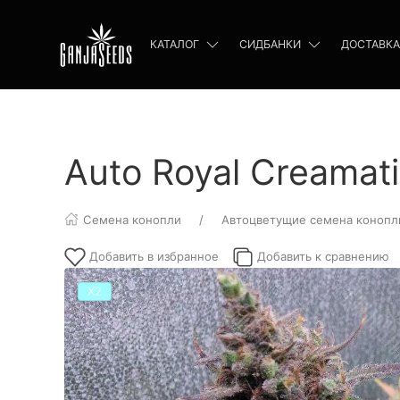
КАТАЛОГ
СИДБАНКИ
ДОСТАВКА
Auto Royal Creamati
Семена конопли
Автоцветущие семена конопл
Добавить в избранное
Добавить к сравнению
Х2