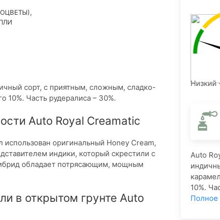
,
ТОЦВЕТЫ)
ПЛИ
Низкий 
дичный сорт, с приятным, сложным, сладко-
о 10%. Часть рудералиса – 30%.
сти Auto Royal Creamatic
л использован оригинальный Honey Cream,
дставителем индики, который скрестили с
Auto Ro
гибрид обладает потрясающим, мощным
индичны
карамел
10%. Ча
и в открытом грунте Auto
Полное