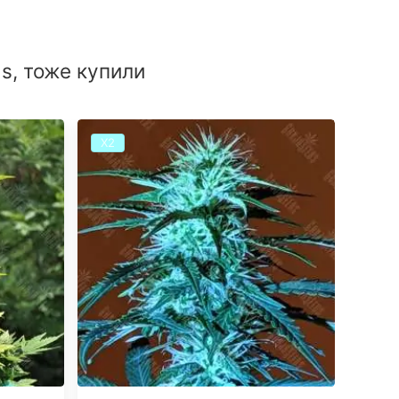
ds, тоже купили
Х2
Х2