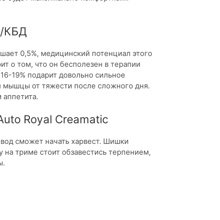
К/КБД
ышает 0,5%, медицинский потенциал этого
рит о том, что он бесполезен в терапии
 16-19% подарит довольно сильное
и мышцы от тяжести после сложного дня.
 аппетита.
uto Royal Creamatic
евод сможет начать харвест. Шишки
 на триме стоит обзавестись терпением,
ы.