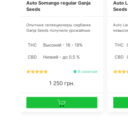
Auto Somango regular Ganja
Auto L
Seeds
Seeds
Опытные селекционеры сидбанка
Auto La
Ganja Seeds получили урожайные
невысок
семена каннабиса регулярного сорта
преобл
auto Соманго в результате
конопли
THC
Высокий - 16 - 19%
THC
скрещивания оригинального
120 сан
Somango с Ruderalis. Систему
культив
CBD
Низкий - до 0,5 %
CBD
вентиляции желательно оснастить
скромны
угольным фильтром.
В наличии
1 250 грн.