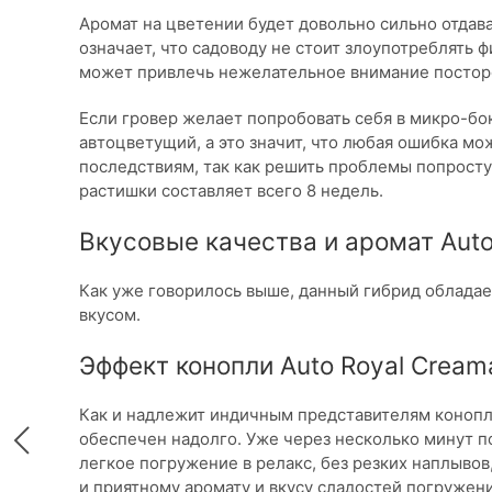
Аромат на цветении будет довольно сильно отдав
означает, что садоводу не стоит злоупотреблять 
может привлечь нежелательное внимание постор
Если гровер желает попробовать себя в микро-бок
автоцветущий, а это значит, что любая ошибка м
последствиям, так как решить проблемы попрост
растишки составляет всего 8 недель.
Вкусовые качества и аромат Auto
Как уже говорилось выше, данный гибрид облад
вкусом.
Эффект конопли Auto Royal Creama
Как и надлежит индичным представителям конопл
обеспечен надолго. Уже через несколько минут 
легкое погружение в релакс, без резких наплывов
и приятному аромату и вкусу сладостей погруже