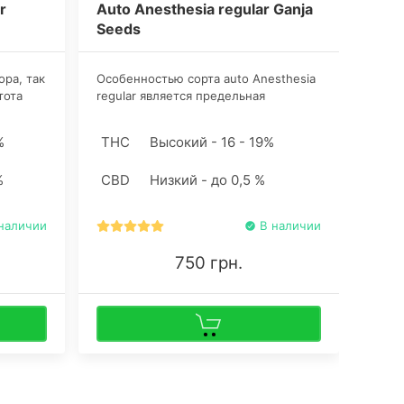
r
Auto Anesthesia regular Ganja
Auto
Seeds
See
ора, так
Особенностью сорта auto Anesthesia
Сорт 
тота
regular является предельная
грови
рейна
адаптация к любым условиям
откры
ичкам
выращивания. Выберет ли гровер
этом 
%
THC
Высокий - 16 - 19%
THC
овом и
индор или аутдор – его
выра
ннабис
персональное решение. Главное, что
начи
%
CBD
Низкий - до 0,5 %
CBD
ремя
результат будет роскошным в обоих
коно
случаях.
коноп
сь.
поэкс
наличии
В наличии
750 грн.