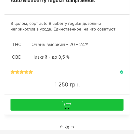
Auto Blueberry regular Ganja Seeds
В целом, сорт auto Blueberry regular довольно
неприхотлив в уходе. Единственное, на что советуют
обратить внимание, это количество и качество
удобрений. К ним растения достаточно чувствительны.
THC
Очень высокий - 20 - 24%
CBD
Низкий - до 0,5 %
1 250 грн.
←
→