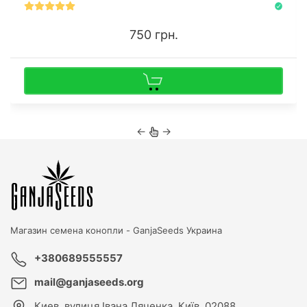
750 грн.
←
→
Магазин семена конопли -
GanjaSeeds Украина
+380689555557
mail@ganjaseeds.org
Киев
,
вулиця Івана Дяченка, Київ, 02088