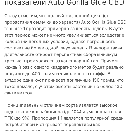
показатели Auto Gorilla Glue CBD
Сразу отметим, что полный жизненный цикл (от
прорастания семечки до харвеста) Auto Gorilla Glue CBD
feminised проходит примерно за десять недель. В ауте
этот период может немного увеличиваться вследствие
колебаний погодных условий, однако погрешность
составит не более одной-двух недель. В индоре такая
длительность откроет перспективы сбора минимум
трех-четырех урожаев за календарный год. Причем
каждый раз с одного квадратного метра будет реально
получить до 400 грамм великолепного стаффа. В
аутдоре один куст принесет приличные 150 грамм, что
тоже немало, с учетом высоты растений не более 130
сантиметров.
Принципиальным отличием сорта является высокое
содержание каннабидиола (до 10%) и умеренная доля
ТГК (до 9%). Пропорция 1:1 является популярной среди
потребителей и открывает перспективы как
рекреационного, так и медицинского потенциала