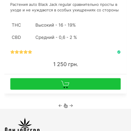
Растения auto Black Jack regular сравнительно просты в
уходе и не нуждаются в особых ухищрениях со стороны
гровера ради хороших урожаев. Высота кустов зависит
от типа гровинга и может быть как 40 сантиметров, так
THC
Высокий - 16 - 19%
и преодолеть метровую отметку.
CBD
Средний - 0,6 - 2 %
1 250 грн.
←
→