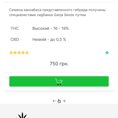
Семена каннабиса представленного гибрида получены
специалистами сидбанка Ganja Seeds путем
скрещивания Lowryder, Great White Shark и Ruderalis.
Стрейн подходит начинающим ботаникам для
THC
Высокий - 16 - 19%
дебютного грова.
CBD
Низкий - до 0,5 %
750 грн.
←
→